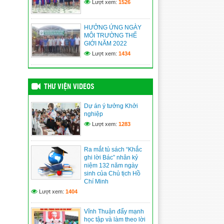
Lượt xem:
1526
(09/06/2026)
Vĩnh Bình nâng cao năng
HƯỞNG ỨNG NGÀY
lực quản trị, điều hành của
MÔI TRƯỜNG THẾ
đội ngũ cán bộ cơ sở
GIỚI NĂM 2022
(09/06/2026)
Lượt xem:
1434
XÃ VĨNH BÌNH TỔ CHỨC
TRIỂN LÃM ẢNH KỶ NIỆM
115 NĂM NGÀY BÁC HỒ
THƯ VIỆN VIDEOS
RA ĐI TÌM ĐƯỜNG CỨU
NƯỚC
Dự án ý tưởng Khởi
(09/06/2026)
nghiệp
Lượt xem:
1283
An Giang: Cán bộ, người
dân học tập, noi theo
gương Bác từ “Không gian
Ra mắt tủ sách “Khắc
văn hóa Hồ Chí Minh”
ghi lời Bác” nhân kỷ
(09/06/2026)
niệm 132 năm ngày
sinh của Chủ tịch Hồ
Chí Minh
Lượt xem:
1404
Vĩnh Thuận đẩy mạnh
học tập và làm theo lời