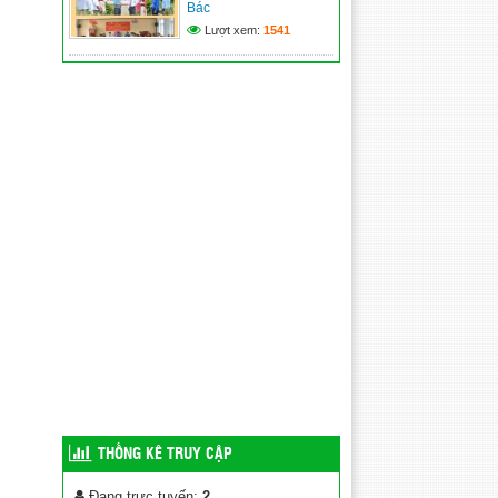
Bác
Lượt xem:
1541
THỐNG KÊ TRUY CẬP
Đang trực tuyến:
2