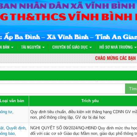
N BẢN
TÀI NGUYÊN
CHUYÊN ĐỀ GIÁO DỤC
HỒ SƠ NHÀ TRƯỜNG
CHÀO MỪNG CÁC BẠN ĐẾN
Tìm
Loại văn bản
Trích yếu
hông tư
,
Quy định tiêu chuẩn, điều kiện xét thăng hạng CDNN GV 
non, phổ thông công lập, GV dự bị đại học
ật
,
Quyết định
,
NGHỊ QUYẾT SỐ 09/2024/NQ-HĐND Quy định mức thu học
hông báo
,
đối với các cơ sở Giáo dục Mầm non, giáo dục phổ thông tr