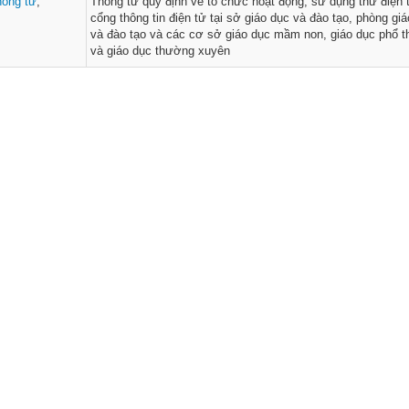
hông tư
,
Thông tư quy định về tổ chức hoạt động, sử dụng thư điện 
cổng thông tin điện tử tại sở giáo dục và đào tạo, phòng gi
và đào tạo và các cơ sở giáo dục mầm non, giáo dục phổ t
và giáo dục thường xuyên