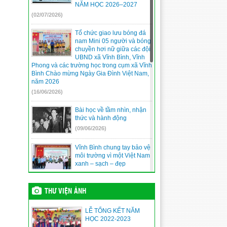
NĂM HỌC 2026–2027
(02/07/2026)
Tổ chức giao lưu bóng đá
nam Mini 05 người và bóng
chuyền hơi nữ giữa các đội
UBND xã Vĩnh Bình, Vĩnh
Phong và các trường học trong cụm xã Vĩnh
Bình Chào mừng Ngày Gia Đình Việt Nam,
năm 2026
(16/06/2026)
Bài học về tầm nhìn, nhận
thức và hành động
(09/06/2026)
Vĩnh Bình chung tay bảo vệ
môi trường vì một Việt Nam
xanh – sạch – đẹp
(09/06/2026)
THƯ VIỆN ẢNH
An Giang triển lãm ảnh
“Nguyễn Tất Thành –
Nguyễn Ái Quốc – Hồ Chí
LỄ TỔNG KẾT NĂM
Minh”: Lan tỏa giá trị lịch sử
HỌC 2022-2023
bằng chuyển đổi số