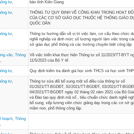
hông tư
,
bàn tỉnh Kiên Giang
hông tư
,
THÔNG TƯ QUY ĐỊNH VỀ CÔNG KHAI TRONG HOẠT Đ
CỦA CÁC CƠ SỞ GIÁO DỤC THUỘC HỆ THỐNG GIÁO D
QUỐC DÂN
hông tư
,
Thông tư hướng dẫn về vị trí việc làm, cơ cấu theo chức d
nghề nghiệp và định mức số lượng người làm việc trong c
sở giáo dục phổ thông và các trường chuyên biệt công lập
ông văn
,
Thông
Về việc triển khai thực hiện Thông tư số 11/2023/TT-BYT n
,
11/5/2023 của Bộ Y tế
hông tư
,
Quy định kiểm tra đánh giá học sinh THCS và học sinh TH
hông tư
,
Thông tư sửa đổi bổ sung một số điều của thông tư số
01/2021/TT-BGDĐT, 02/2021/TT-BGDĐT, 03/2021/TT-BGDĐ
04/2021/TT-BGDĐT ngày 02 tháng 02 năm 2021 của Bộ Giá
và Đào tạo quy định mã số , tiêu chuẩn chức danh nghề ng
bổ sung, xếp lương viên chức giảng dạy trong các cơ sở g
mầm non, phổ thông công lập.
ế hoạch
,
Thông
,