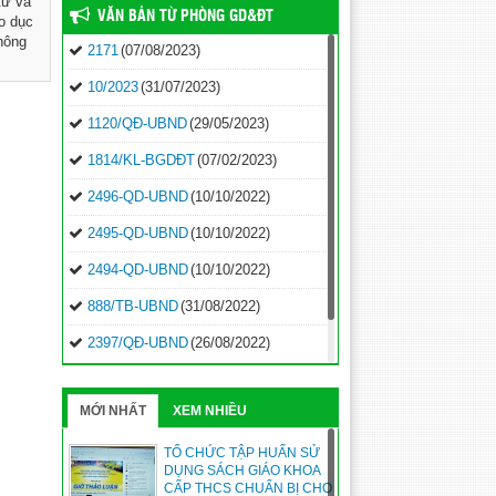
tử và
VĂN BẢN TỪ PHÒNG GD&ĐT
áo dục
hông
2171
(07/08/2023)
10/2023
(31/07/2023)
1120/QĐ-UBND
(29/05/2023)
1814/KL-BGDĐT
(07/02/2023)
2496-QD-UBND
(10/10/2022)
2495-QD-UBND
(10/10/2022)
2494-QD-UBND
(10/10/2022)
888/TB-UBND
(31/08/2022)
2397/QĐ-UBND
(26/08/2022)
31/2022/NQ-HĐND
(16/08/2022)
MỚI NHẤT
XEM NHIỀU
TỔ CHỨC TẬP HUẤN SỬ
DỤNG SÁCH GIÁO KHOA
CẤP THCS CHUẨN BỊ CHO