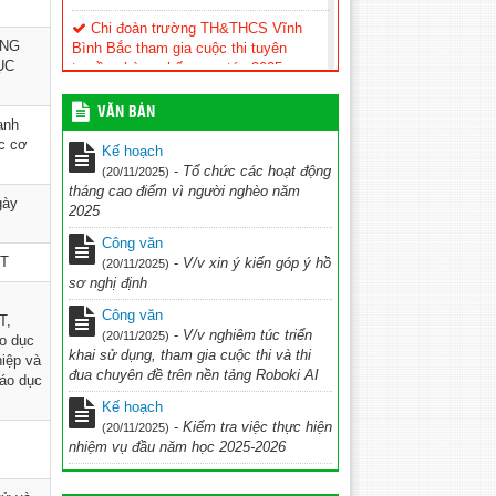
Chi đoàn trường TH&THCS Vĩnh
ỘNG
Bình Bắc tham gia cuộc thi tuyên
ỤC
truyền phòng chống ma túy 2025
(08/12/2025)
VĂN BẢN
anh
Kế hoạch Triển khai thực hiện đề án
ác cơ
“Đưa tiếng Anh trở thành ngôn ngữ thứ
Kế hoạch
hai trong trường học” giai đoạn 2025 –
-
Tổ chức các hoạt động
(20/11/2025)
2035, tầm nhìn 2045
(26/11/2025)
tháng cao điểm vì người nghèo năm
gày
2025
KẾ HOẠCH Tổ chức cuộc thi Ứng
dụng công nghệ AI vào giảng dạy chào
Công văn
mừng Kỷ niệm 43 năm ngày nhà giáo
PT
-
V/v xin ý kiến góp ý hồ
(20/11/2025)
Việt Nam (20/11/1982 – 20/11/2025)
sơ nghị định
năm học 2025-2026
(28/10/2025)
Công văn
T,
-
V/v nghiêm túc triển
kế hoạch Thi đua chuyên đề ” Đẩy
(20/11/2025)
o dục
khai sử dụng, tham gia cuộc thi và thi
nhanh chuyển đổi số và UDCN AI trên
hiệp và
đua chuyên đề trên nền tảng Roboki AI
nền tảng ROBOKI
(20/10/2025)
iáo dục
Kế hoạch
Kế hoạch hoạt động CLB TDTD
-
Kiểm tra việc thực hiện
(20/11/2025)
2025-2026
(11/10/2025)
nhiệm vụ đầu năm học 2025-2026