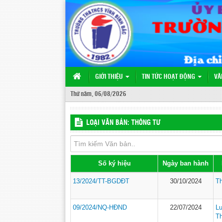
GIỚI THIỆU
TIN TỨC HOẠT ĐỘNG
VĂ
Thứ năm, 06/08/2026
LOẠI VĂN BẢN: THÔNG TƯ
Số ký hiệu
Ngày ban hành
13/2024/TT-BGDĐT
30/10/2024
T
09/2024/NQ-HĐND
22/07/2024
Lu
T