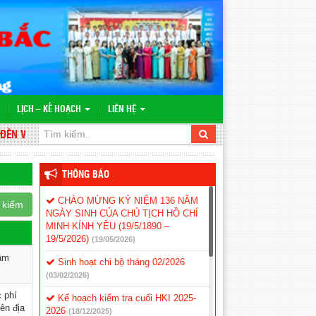
LỊCH – KẾ HOẠCH
LIÊN HỆ
 VỚI WEBSITE TRƯỜNG TH&THCS VĨNH BÌNH BẮC
THÔNG BÁO
CHÀO MỪNG KỶ NIỆM 136 NĂM
 kiếm
NGÀY SINH CỦA CHỦ TỊCH HỒ CHÍ
MINH KÍNH YÊU (19/5/1890 –
19/5/2026)
(19/05/2026)
mầm
Sinh hoạt chi bộ tháng 02/2026
(03/02/2026)
 phí
Kế hoạch kiểm tra cuối HKI 2025-
ên địa
2026
(18/12/2025)