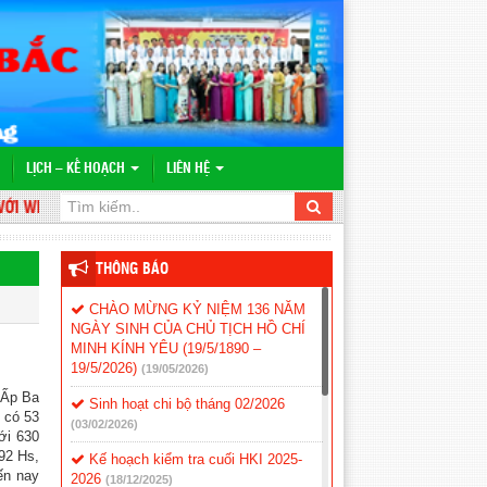
LỊCH – KẾ HOẠCH
LIÊN HỆ
EBSITE TRƯỜNG TH&THCS VĨNH BÌNH BẮC
THÔNG BÁO
CHÀO MỪNG KỶ NIỆM 136 NĂM
NGÀY SINH CỦA CHỦ TỊCH HỒ CHÍ
MINH KÍNH YÊU (19/5/1890 –
19/5/2026)
(19/05/2026)
 Ấp Ba
Sinh hoạt chi bộ tháng 02/2026
 có 53
(03/02/2026)
ới 630
/92 Hs,
Kế hoạch kiểm tra cuối HKI 2025-
ến nay
2026
(18/12/2025)