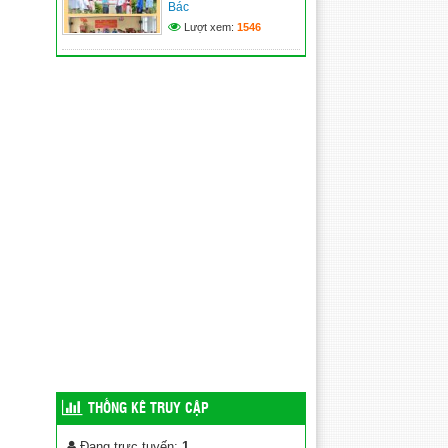
Bác
Lượt xem:
1546
THỐNG KÊ TRUY CẬP
Đang trực tuyến:
1