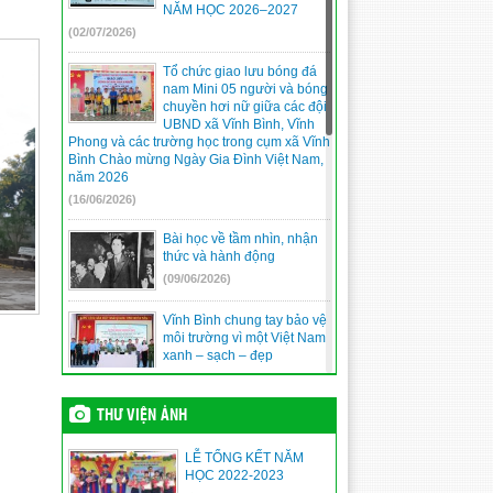
NĂM HỌC 2026–2027
(02/07/2026)
Tổ chức giao lưu bóng đá
nam Mini 05 người và bóng
chuyền hơi nữ giữa các đội
UBND xã Vĩnh Bình, Vĩnh
Phong và các trường học trong cụm xã Vĩnh
Bình Chào mừng Ngày Gia Đình Việt Nam,
năm 2026
(16/06/2026)
Bài học về tầm nhìn, nhận
thức và hành động
(09/06/2026)
Vĩnh Bình chung tay bảo vệ
môi trường vì một Việt Nam
xanh – sạch – đẹp
(09/06/2026)
THƯ VIỆN ẢNH
An Giang triển lãm ảnh
“Nguyễn Tất Thành –
Nguyễn Ái Quốc – Hồ Chí
LỄ TỔNG KẾT NĂM
Minh”: Lan tỏa giá trị lịch sử
HỌC 2022-2023
bằng chuyển đổi số