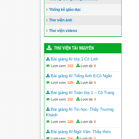
Thống kê giáo dục
Thư viện ảnh
Thư viện videos
THƯ VIỆN TÀI NGUYÊN
Bài giảng AI lớp 1-Cô Linh
Lượt xem:
153
Lượt tải:
9
Bài giảng AI Tiếng Anh 8-Cô Ngân
Lượt xem:
129
Lượt tải:
6
Bài giảng AI Toán lớp 1 – Cô Trang
Lượt xem:
152
Lượt tải:
4
Bài giảng AI Tin học- Thầy Trương
Khánh
Lượt xem:
128
Lượt tải:
6
Bài giảng AI-Ngữ Văn- Thầy thức
Lượt xem:
114
Lượt tải:
2