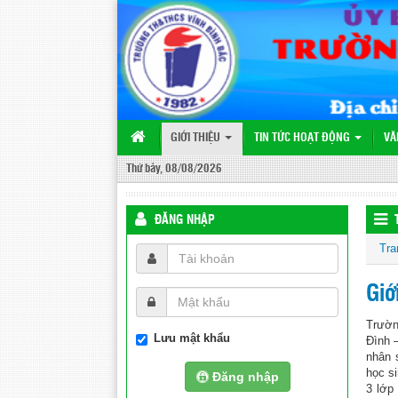
GIỚI THIỆU
TIN TỨC HOẠT ĐỘNG
VĂ
Thứ bảy, 08/08/2026
ĐĂNG NHẬP
Tra
Giớ
Trườn
Lưu mật khẩu
Đình 
nhân 
học si
Đăng nhập
3 lớp