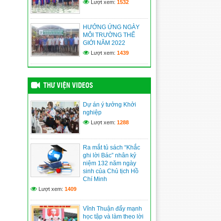
Lượt xem:
1532
(09/06/2026)
Vĩnh Bình nâng cao năng
HƯỞNG ỨNG NGÀY
lực quản trị, điều hành của
MÔI TRƯỜNG THẾ
đội ngũ cán bộ cơ sở
GIỚI NĂM 2022
(09/06/2026)
Lượt xem:
1439
XÃ VĨNH BÌNH TỔ CHỨC
TRIỂN LÃM ẢNH KỶ NIỆM
115 NĂM NGÀY BÁC HỒ
THƯ VIỆN VIDEOS
RA ĐI TÌM ĐƯỜNG CỨU
NƯỚC
Dự án ý tưởng Khởi
(09/06/2026)
nghiệp
Lượt xem:
1288
An Giang: Cán bộ, người
dân học tập, noi theo
gương Bác từ “Không gian
Ra mắt tủ sách “Khắc
văn hóa Hồ Chí Minh”
ghi lời Bác” nhân kỷ
(09/06/2026)
niệm 132 năm ngày
sinh của Chủ tịch Hồ
Chí Minh
Lượt xem:
1409
Vĩnh Thuận đẩy mạnh
học tập và làm theo lời