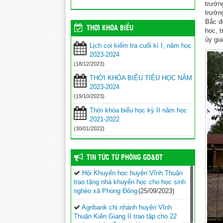
trườn
trườn
Bắc đế
THỜI KHÓA BIỂU
học, t
ủy gi
Lịch coi kiểm tra cuối kì I, năm học
2023-2024
(18/12/2023)
THỜI KHÓA BIỂU TIỂU HỌC NĂM
2023-2024
(19/10/2023)
Thời khóa biểu học kỳ II năm học
2021-2022
(30/01/2022)
TIN TỨC TỪ PHÒNG GD&ĐT
Hội Khuyến học huyện Vĩnh Thuận
trao tặng nhà khuyến học cho học sinh
nghèo xã Phong Đông
(25/09/2023)
Agribank chi nhánh huyện Vĩnh
Thuận Kiên Giang II trao tập cho 22