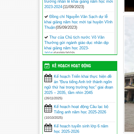
trường nhân lễ khai giảng năm học mới
2023-2024
(11/09/2023)
Đồng chí Nguyễn Văn Sạch dự lễ
khai giảng năm học mới tại huyện Vĩnh
Thuận
(05/09/2023)
Thư của Chủ tịch nước Võ Văn
Thưởng gửi ngành giáo dục nhân dịp
khai giảng năm học 2023-
2024
(04/09/2023)
Phối hợp với ngành giáo dục trên địa
KẾ HOẠCH HOẠT ĐỘNG
bàn huyện Vĩnh Thuận trong công tác
thu hộ học phí
(30/08/2023)
Kế hoạch Triển khai thực hiện đề
án “Đưa tiếng Anh trở thành ngôn
Vĩnh Thuận sẵn sàng cho năm học
ngữ thứ hai trong trường học” giai đoạn
mới 2023-2024
(30/08/2023)
2025 – 2035, tầm nhìn 2045
(26/11/2025)
Tổng kết năm học 2022-2023 và triển
khai phương hướng, nhiệm vụ trọng
Kế hoạch hoạt động Câu lạc bộ
tâm năm học 2023-2024
(30/08/2023)
Tiếng anh năm học 2025-2026
(10/10/2025)
Trao 20 suất quà cho học sinh có
hoàn cảnh khó khăn trước thềm năm
Kế hoạch tuyển sinh lớp 6 năm
học mới
(25/08/2023)
học 2025-2026