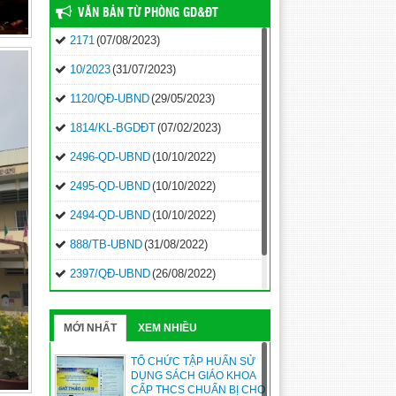
VĂN BẢN TỪ PHÒNG GD&ĐT
2171
(07/08/2023)
10/2023
(31/07/2023)
1120/QĐ-UBND
(29/05/2023)
1814/KL-BGDĐT
(07/02/2023)
2496-QD-UBND
(10/10/2022)
2495-QD-UBND
(10/10/2022)
2494-QD-UBND
(10/10/2022)
888/TB-UBND
(31/08/2022)
2397/QĐ-UBND
(26/08/2022)
31/2022/NQ-HĐND
(16/08/2022)
MỚI NHẤT
XEM NHIỀU
TỔ CHỨC TẬP HUẤN SỬ
DỤNG SÁCH GIÁO KHOA
CẤP THCS CHUẨN BỊ CHO