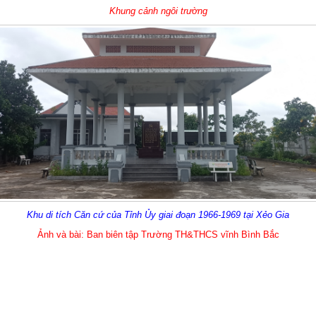
Khung cảnh ngôi trường
Khu di tích Căn cứ của Tỉnh Ủy giai đoạn 1966-1969 tại Xẻo Gia
Ảnh và bài: Ban biên tập Trường TH&THCS vĩnh Bình Bắc