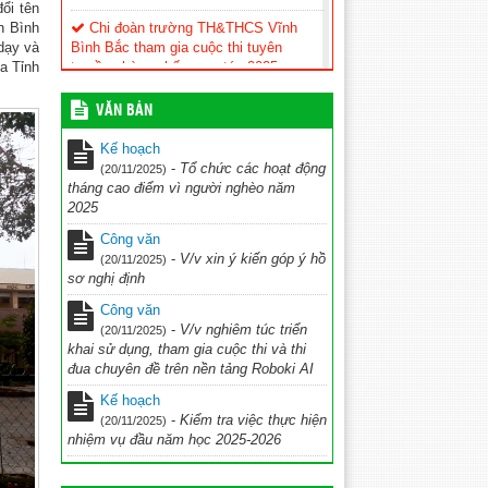
ổi tên
h Bình
Chi đoàn trường TH&THCS Vĩnh
 dạy và
Bình Bắc tham gia cuộc thi tuyên
ủa Tỉnh
truyền phòng chống ma túy 2025
(08/12/2025)
VĂN BẢN
Kế hoạch Triển khai thực hiện đề án
“Đưa tiếng Anh trở thành ngôn ngữ thứ
Kế hoạch
hai trong trường học” giai đoạn 2025 –
-
Tổ chức các hoạt động
(20/11/2025)
2035, tầm nhìn 2045
(26/11/2025)
tháng cao điểm vì người nghèo năm
2025
KẾ HOẠCH Tổ chức cuộc thi Ứng
dụng công nghệ AI vào giảng dạy chào
Công văn
mừng Kỷ niệm 43 năm ngày nhà giáo
-
V/v xin ý kiến góp ý hồ
(20/11/2025)
Việt Nam (20/11/1982 – 20/11/2025)
sơ nghị định
năm học 2025-2026
(28/10/2025)
Công văn
-
V/v nghiêm túc triển
kế hoạch Thi đua chuyên đề ” Đẩy
(20/11/2025)
khai sử dụng, tham gia cuộc thi và thi
nhanh chuyển đổi số và UDCN AI trên
đua chuyên đề trên nền tảng Roboki AI
nền tảng ROBOKI
(20/10/2025)
Kế hoạch
Kế hoạch hoạt động CLB TDTD
-
Kiểm tra việc thực hiện
(20/11/2025)
2025-2026
(11/10/2025)
nhiệm vụ đầu năm học 2025-2026