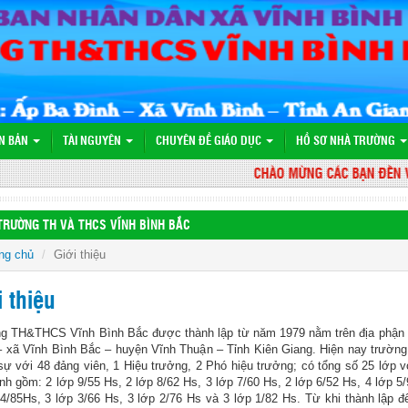
N BẢN
TÀI NGUYÊN
CHUYÊN ĐỀ GIÁO DỤC
HỒ SƠ NHÀ TRƯỜNG
CHÀO MỪNG CÁC BẠN ĐẾN VỚI W
TRƯỜNG TH VÀ THCS VĨNH BÌNH BẮC
ng chủ
Giới thiệu
i thiệu
g TH&THCS Vĩnh Bình Bắc được thành lập từ năm 1979 nằm trên địa phận
– xã Vĩnh Bình Bắc – huyện Vĩnh Thuận – Tỉnh Kiên Giang. Hiện nay trường
sự với 48 đảng viên, 1 Hiệu trưởng, 2 Phó hiệu trưởng; có tổng số 25 lớp v
nh gồm: 2 lớp 9/55 Hs, 2 lớp 8/62 Hs, 3 lớp 7/60 Hs, 2 lớp 6/52 Hs, 4 lớp 5
 4/85Hs, 3 lớp 3/66 Hs, 3 lớp 2/76 Hs và 3 lớp 1/82 Hs. Từ khi thành lập đ