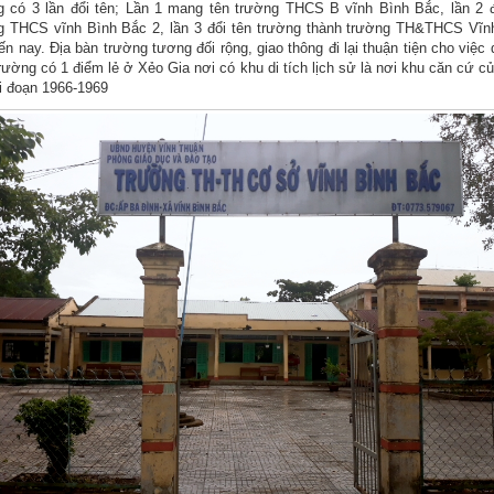
g có 3 lần đổi tên; Lần 1 mang tên trường THCS B vĩnh Bình Bắc, lần 2 đ
g THCS vĩnh Bình Bắc 2, lần 3 đổi tên trường thành trường TH&THCS Vĩn
n nay. Địa bàn trường tương đối rộng, giao thông đi lại thuận tiện cho việc
rường có 1 điểm lẻ ở Xẻo Gia nơi có khu di tích lịch sử là nơi khu căn cứ c
ai đoạn 1966-1969