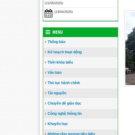
(21/05/2025)
Toà án nhân dân tỉnh Kiên Giang
tặng Quỹ khuyến học huyện Vĩnh
(23/04/2025)
Thuận trước thềm năm học 2023-
2024
(15/08/2023)
Đẩy nhanh tiến độ thi công “Công
MENU
trình xây nhà khuyến học năm 2023”
Thông báo
tặng học sinh nghèo vượt khó học giỏi
hiện chưa có nhà ở
(10/08/2023)
Kế hoạch hoạt động
Thời khóa biểu
Văn bản
Thủ tục hành chính
Tài nguyên
Chuyên đề giáo dục
Công nghệ thông tin
Khuyến học
Những tấm gương tiêu biểu