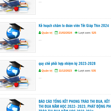
...
Kế hoạch chăm lo đoàn viên Tết Giáp Thìn 2024
Quản trị
21/02/2024
Lượt xem:
525
...
quy chế phối hợp nhiệm kỳ 2023-2028
Quản trị
11/12/2023
Lượt xem:
535
...
BÁO CÁO TỔNG KẾT PHONG TRÀO THI ĐUA, KẾT
THI ĐUA NĂM HỌC 2022- 2023, PHÁT ĐỘNG P