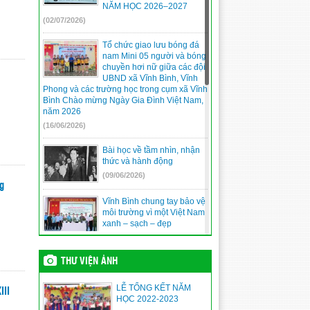
NĂM HỌC 2026–2027
(02/07/2026)
Tổ chức giao lưu bóng đá
nam Mini 05 người và bóng
chuyền hơi nữ giữa các đội
UBND xã Vĩnh Bình, Vĩnh
Phong và các trường học trong cụm xã Vĩnh
Bình Chào mừng Ngày Gia Đình Việt Nam,
năm 2026
(16/06/2026)
Bài học về tầm nhìn, nhận
thức và hành động
(09/06/2026)
g
Vĩnh Bình chung tay bảo vệ
môi trường vì một Việt Nam
xanh – sạch – đẹp
(09/06/2026)
THƯ VIỆN ẢNH
An Giang triển lãm ảnh
“Nguyễn Tất Thành –
Nguyễn Ái Quốc – Hồ Chí
LỄ TỔNG KẾT NĂM
III
Minh”: Lan tỏa giá trị lịch sử
HỌC 2022-2023
bằng chuyển đổi số