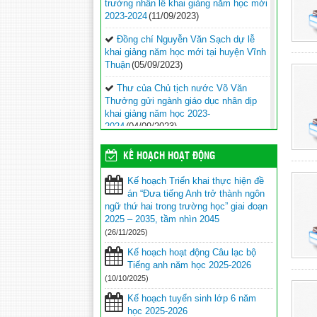
trường nhân lễ khai giảng năm học mới
2023-2024
(11/09/2023)
Đồng chí Nguyễn Văn Sạch dự lễ
khai giảng năm học mới tại huyện Vĩnh
Thuận
(05/09/2023)
Thư của Chủ tịch nước Võ Văn
Thưởng gửi ngành giáo dục nhân dịp
khai giảng năm học 2023-
2024
(04/09/2023)
Phối hợp với ngành giáo dục trên địa
KẾ HOẠCH HOẠT ĐỘNG
bàn huyện Vĩnh Thuận trong công tác
thu hộ học phí
(30/08/2023)
Kế hoạch Triển khai thực hiện đề
án “Đưa tiếng Anh trở thành ngôn
Vĩnh Thuận sẵn sàng cho năm học
ngữ thứ hai trong trường học” giai đoạn
mới 2023-2024
(30/08/2023)
2025 – 2035, tầm nhìn 2045
(26/11/2025)
Tổng kết năm học 2022-2023 và triển
khai phương hướng, nhiệm vụ trọng
Kế hoạch hoạt động Câu lạc bộ
tâm năm học 2023-2024
(30/08/2023)
Tiếng anh năm học 2025-2026
(10/10/2025)
Trao 20 suất quà cho học sinh có
hoàn cảnh khó khăn trước thềm năm
Kế hoạch tuyển sinh lớp 6 năm
học mới
(25/08/2023)
học 2025-2026