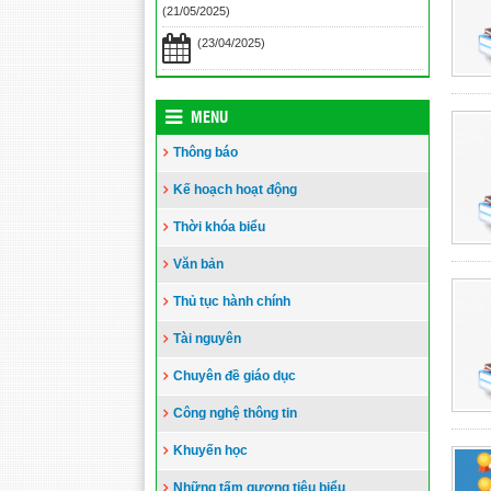
(21/05/2025)
Toà án nhân dân tỉnh Kiên Giang
tặng Quỹ khuyến học huyện Vĩnh
(23/04/2025)
Thuận trước thềm năm học 2023-
2024
(15/08/2023)
Đẩy nhanh tiến độ thi công “Công
MENU
trình xây nhà khuyến học năm 2023”
Thông báo
tặng học sinh nghèo vượt khó học giỏi
hiện chưa có nhà ở
(10/08/2023)
Kế hoạch hoạt động
Thời khóa biểu
Văn bản
Thủ tục hành chính
Tài nguyên
Chuyên đề giáo dục
Công nghệ thông tin
Khuyến học
Những tấm gương tiêu biểu