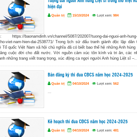
Tượng đài người Anh hùng Liệt sĩ trong thơ Việt 
hiện đại
Quản trị
15/10/2024
Lượt xem:
984
: https://baonamdinh.vn/channel/5087/202007/tuong-dai-nguoi-anh-hung-li
-tho-viet-nam-hien-dai-2538771/ Trong lịch sử đấu tranh giành độc lập dân 
ệ Tổ quốc Việt Nam xã hội chủ nghĩa đã có biết bao thế hệ những Anh hùng L
dâng cuộc đời cho đất nước. Với nguồn cảm xúc tôn kính và tri ân, các n
nh những trang viết trang trọng, xúc động ca ngợi người Anh hùng Liệt sĩ –...
Bản đăng ký thi đua CĐCS năm học 2024-2025
Quản trị
04/10/2024
Lượt xem:
562
...
Kế hoạch thi đua CĐCS năm học 2024-2025
Quản trị
04/10/2024
Lượt xem:
481