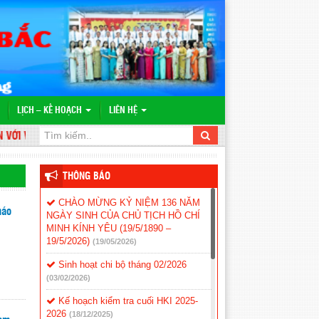
LỊCH – KẾ HOẠCH
LIÊN HỆ
 WEBSITE TRƯỜNG TH&THCS VĨNH BÌNH BẮC
THÔNG BÁO
CHÀO MỪNG KỶ NIỆM 136 NĂM
háo
NGÀY SINH CỦA CHỦ TỊCH HỒ CHÍ
MINH KÍNH YÊU (19/5/1890 –
19/5/2026)
(19/05/2026)
Sinh hoạt chi bộ tháng 02/2026
(03/02/2026)
Kế hoạch kiểm tra cuối HKI 2025-
2026
(18/12/2025)