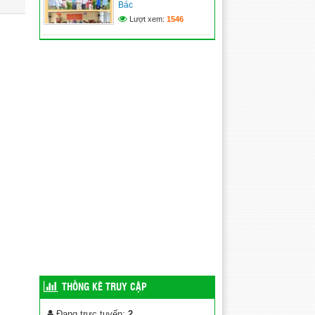
Bác
Lượt xem:
1546
THỐNG KÊ TRUY CẬP
Đang trực tuyến:
2