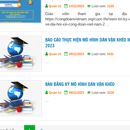
Quản trị
13/11/2023
Lượt xem:
1226
Giáo viên tham gia tại địa
https://congdoanvietnam.org/cuoc-thi/niem-tin-ky-
ve-dai-hoi-xiii-cong-doan-viet-nam-2 ...
BÁO CÁO THỰC HIỆN MÔ HÌNH DÂN VẬN KHÉO 
2023
Quản trị
09/11/2023
Lượt xem:
5411
...
BẢN ĐĂNG KÝ MÔ HÌNH DÂN VẬN KHÉO
Quản trị
09/11/2023
Lượt xem:
3230
...