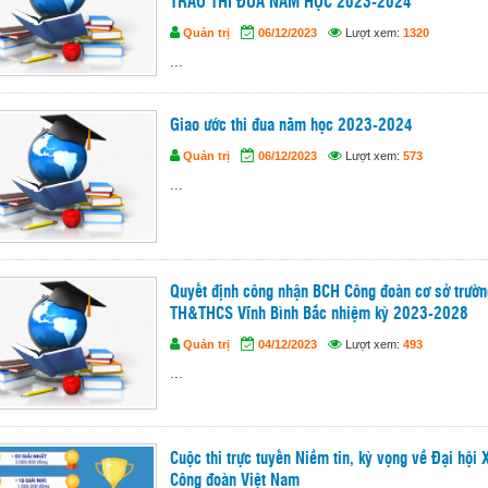
TRÀO THI ĐUA NĂM HỌC 2023-2024
Quản trị
06/12/2023
Lượt xem:
1320
...
Giao ước thi đua năm học 2023-2024
Quản trị
06/12/2023
Lượt xem:
573
...
Quyết định công nhận BCH Công đoàn cơ sở trườn
TH&THCS Vĩnh Bình Bắc nhiệm kỳ 2023-2028
Quản trị
04/12/2023
Lượt xem:
493
...
Cuộc thi trực tuyến Niềm tin, kỳ vọng về Đại hội X
Công đoàn Việt Nam