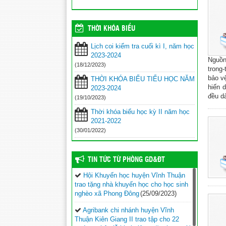
THỜI KHÓA BIỂU
Lịch coi kiểm tra cuối kì I, năm học
2023-2024
Nguồn
(18/12/2023)
trong
bảo v
THỜI KHÓA BIỂU TIỂU HỌC NĂM
hiến 
2023-2024
đều dà
(19/10/2023)
Thời khóa biểu học kỳ II năm học
2021-2022
(30/01/2022)
TIN TỨC TỪ PHÒNG GD&ĐT
Hội Khuyến học huyện Vĩnh Thuận
trao tặng nhà khuyến học cho học sinh
nghèo xã Phong Đông
(25/09/2023)
Agribank chi nhánh huyện Vĩnh
Thuận Kiên Giang II trao tập cho 22