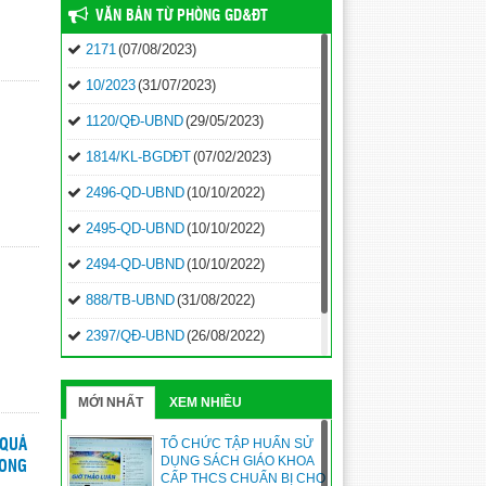
VĂN BẢN TỪ PHÒNG GD&ĐT
2171
(07/08/2023)
10/2023
(31/07/2023)
1120/QĐ-UBND
(29/05/2023)
1814/KL-BGDĐT
(07/02/2023)
2496-QD-UBND
(10/10/2022)
2495-QD-UBND
(10/10/2022)
2494-QD-UBND
(10/10/2022)
888/TB-UBND
(31/08/2022)
2397/QĐ-UBND
(26/08/2022)
31/2022/NQ-HĐND
(16/08/2022)
MỚI NHẤT
XEM NHIỀU
TỔ CHỨC TẬP HUẤN SỬ
 QUẢ
DỤNG SÁCH GIÁO KHOA
HONG
CẤP THCS CHUẨN BỊ CHO