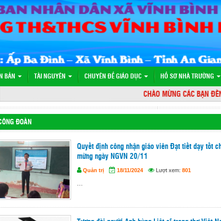
N BẢN
TÀI NGUYÊN
CHUYÊN ĐỀ GIÁO DỤC
HỒ SƠ NHÀ TRƯỜNG
CHÀO MỪNG CÁC BẠN ĐẾN VỚI
CÔNG ĐOÀN
Quyết định công nhận giáo viên Đạt tiết dạy tốt c
mừng ngày NGVN 20/11
Quản trị
18/11/2024
Lượt xem:
801
...