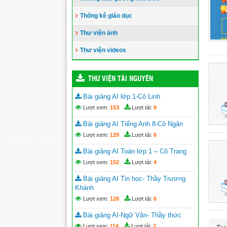
Thống kê giáo dục
Thư viện ảnh
Thư viện videos
THƯ VIỆN TÀI NGUYÊN
Bài giảng AI lớp 1-Cô Linh
Lượt xem:
153
Lượt tải:
9
Bài giảng AI Tiếng Anh 8-Cô Ngân
Lượt xem:
129
Lượt tải:
6
Bài giảng AI Toán lớp 1 – Cô Trang
Lượt xem:
152
Lượt tải:
4
Bài giảng AI Tin học- Thầy Trương
Khánh
Lượt xem:
128
Lượt tải:
6
Bài giảng AI-Ngữ Văn- Thầy thức
Lượt xem:
114
Lượt tải:
2