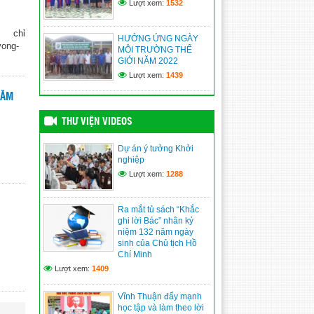
Lượt xem:
1532
(09/06/2026)
 chỉ
Vĩnh Bình nâng cao năng
HƯỞNG ỨNG NGÀY
vong-
lực quản trị, điều hành của
MÔI TRƯỜNG THẾ
đội ngũ cán bộ cơ sở
GIỚI NĂM 2022
(09/06/2026)
Lượt xem:
1439
NĂM
XÃ VĨNH BÌNH TỔ CHỨC
TRIỂN LÃM ẢNH KỶ NIỆM
115 NĂM NGÀY BÁC HỒ
THƯ VIỆN VIDEOS
RA ĐI TÌM ĐƯỜNG CỨU
NƯỚC
Dự án ý tưởng Khởi
(09/06/2026)
nghiệp
Lượt xem:
1288
An Giang: Cán bộ, người
dân học tập, noi theo
gương Bác từ “Không gian
Ra mắt tủ sách “Khắc
văn hóa Hồ Chí Minh”
ghi lời Bác” nhân kỷ
(09/06/2026)
niệm 132 năm ngày
sinh của Chủ tịch Hồ
Chí Minh
Lượt xem:
1409
Vĩnh Thuận đẩy mạnh
học tập và làm theo lời