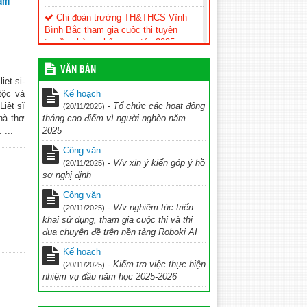
Nam
Chi đoàn trường TH&THCS Vĩnh
Bình Bắc tham gia cuộc thi tuyên
truyền phòng chống ma túy 2025
(08/12/2025)
VĂN BẢN
Kế hoạch Triển khai thực hiện đề án
et-si-
“Đưa tiếng Anh trở thành ngôn ngữ thứ
Kế hoạch
tộc và
hai trong trường học” giai đoạn 2025 –
-
Tổ chức các hoạt động
iệt sĩ
(20/11/2025)
2035, tầm nhìn 2045
(26/11/2025)
tháng cao điểm vì người nghèo năm
hà thơ
2025
 ...
KẾ HOẠCH Tổ chức cuộc thi Ứng
dụng công nghệ AI vào giảng dạy chào
Công văn
mừng Kỷ niệm 43 năm ngày nhà giáo
-
V/v xin ý kiến góp ý hồ
(20/11/2025)
Việt Nam (20/11/1982 – 20/11/2025)
sơ nghị định
năm học 2025-2026
(28/10/2025)
Công văn
-
V/v nghiêm túc triển
kế hoạch Thi đua chuyên đề ” Đẩy
(20/11/2025)
khai sử dụng, tham gia cuộc thi và thi
nhanh chuyển đổi số và UDCN AI trên
đua chuyên đề trên nền tảng Roboki AI
nền tảng ROBOKI
(20/10/2025)
Kế hoạch
Kế hoạch hoạt động CLB TDTD
-
Kiểm tra việc thực hiện
(20/11/2025)
2025-2026
(11/10/2025)
nhiệm vụ đầu năm học 2025-2026