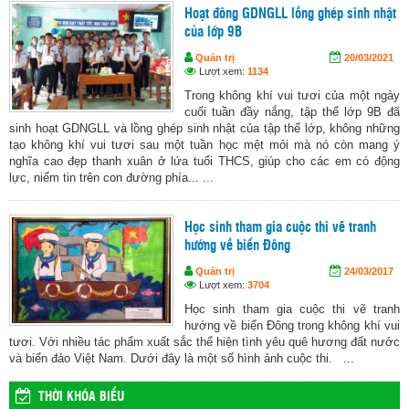
Hoạt đông GDNGLL lồng ghép sinh nhật
của lớp 9B
Quản trị
20/03/2021
Lượt xem:
1134
Trong không khí vui tươi của một ngày
cuối tuần đầy nắng, tập thể lớp 9B đã
sinh hoạt GDNGLL và lồng ghép sinh nhật của tập thể lớp, không những
tạo không khí vui tươi sau một tuần học mệt mỏi mà nó còn mang ý
nghĩa cao đẹp thanh xuân ở lứa tuổi THCS, giúp cho các em có động
lực, niểm tin trên con đường phía... ...
Học sinh tham gia cuộc thi vẽ tranh
hướng về biển Đông
Quản trị
24/03/2017
Lượt xem:
3704
Học sinh tham gia cuộc thi vẽ tranh
hướng về biển Đông trong không khí vui
tươi. Với nhiều tác phẩm xuất sắc thể hiện tình yêu quê hương đất nước
và biển đảo Việt Nam. Dưới đây là một số hình ảnh cuộc thi. ...
THỜI KHÓA BIỂU