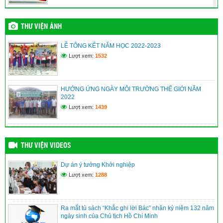
(09/06/2026)
Vĩnh Bình nâng cao năng lực quản trị, điều hành của đội ngũ
THƯ VIỆN ẢNH
cán bộ cơ sở
(09/06/2026)
LỄ TỔNG KẾT NĂM HỌC 2022-2023
Lượt xem:
1532
XÃ VĨNH BÌNH TỔ CHỨC TRIỂN LÃM ẢNH KỶ NIỆM 115
NĂM NGÀY BÁC HỒ RA ĐI TÌM ĐƯỜNG CỨU NƯỚC
(09/06/2026)
HƯỞNG ỨNG NGÀY MÔI TRƯỜNG THẾ GIỚI NĂM
2022
An Giang: Cán bộ, người dân học tập, noi theo gương Bác
từ “Không gian văn hóa Hồ Chí Minh”
Lượt xem:
1439
(09/06/2026)
THƯ VIỆN VIDEOS
Dự án ý tưởng Khởi nghiệp
Lượt xem:
1288
Ra mắt tủ sách “Khắc ghi lời Bác” nhân kỷ niệm 132 năm
ngày sinh của Chủ tịch Hồ Chí Minh