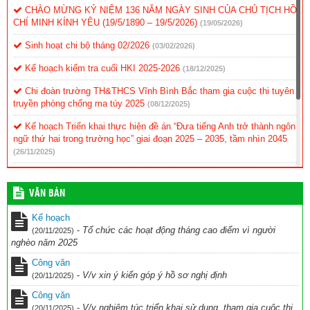
CHÀO MỪNG KỶ NIỆM 136 NĂM NGÀY SINH CỦA CHỦ TỊCH HỒ
CHÍ MINH KÍNH YÊU (19/5/1890 – 19/5/2026)
(19/05/2026)
Sinh hoạt chi bộ tháng 02/2026
(03/02/2026)
Kế hoạch kiểm tra cuối HKI 2025-2026
(18/12/2025)
Chi đoàn trường TH&THCS Vĩnh Bình Bắc tham gia cuộc thi tuyên
truyền phòng chống ma túy 2025
(08/12/2025)
Kế hoạch Triển khai thực hiện đề án “Đưa tiếng Anh trở thành ngôn
ngữ thứ hai trong trường học” giai đoạn 2025 – 2035, tầm nhìn 2045
(26/11/2025)
KẾ HOẠCH Tổ chức cuộc thi Ứng dụng công nghệ AI vào giảng
dạy chào mừng Kỷ niệm 43 năm ngày nhà giáo Việt Nam (20/11/1982
VĂN BẢN
– 20/11/2025) năm học 2025-2026
(28/10/2025)
Kế hoạch
kế hoạch Thi đua chuyên đề ” Đẩy nhanh chuyển đổi số và UDCN
-
Tổ chức các hoạt động tháng cao điểm vì người
(20/11/2025)
AI trên nền tảng ROBOKI
(20/10/2025)
nghèo năm 2025
Kế hoạch hoạt động CLB TDTD 2025-2026
(11/10/2025)
Công văn
-
V/v xin ý kiến góp ý hồ sơ nghị định
(20/11/2025)
Công văn
-
V/v nghiêm túc triển khai sử dụng, tham gia cuộc thi
(20/11/2025)