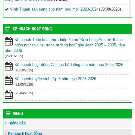
Vĩnh Thuận sẵn sàng cho năm học mới 2023-2024
(30/08/2023)
Tổng kết năm học 2022-2023 và triển khai phương hướng, nhiệm
vụ trọng tâm năm học 2023-2024
(30/08/2023)
KẾ HOẠCH HOẠT ĐỘNG
Trao 20 suất quà cho học sinh có hoàn cảnh khó khăn trước thềm
Kế hoạch Triển khai thực hiện đề án “Đưa tiếng Anh trở thành
năm học mới
(25/08/2023)
ngôn ngữ thứ hai trong trường học” giai đoạn 2025 – 2035, tầm
Toà án nhân dân tỉnh Kiên Giang tặng Quỹ khuyến học huyện Vĩnh
nhìn 2045
Thuận trước thềm năm học 2023-2024
(15/08/2023)
(26/11/2025)
Kế hoạch hoạt động Câu lạc bộ Tiếng anh năm học 2025-2026
Đẩy nhanh tiến độ thi công “Công trình xây nhà khuyến học năm
2023” tặng học sinh nghèo vượt khó học giỏi hiện chưa có nhà
(10/10/2025)
ở
(10/08/2023)
Kế hoạch tuyển sinh lớp 6 năm học 2025-2026
(21/05/2025)
(23/04/2025)
MENU
Thông báo
Kế hoạch hoạt động