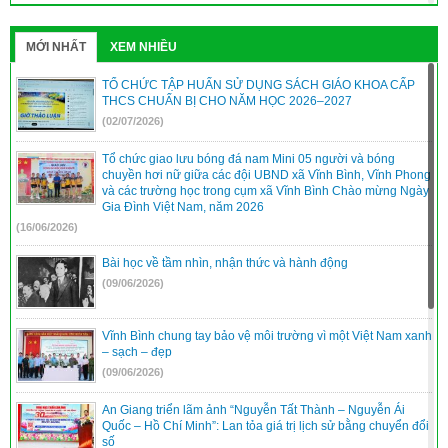
31/2022/NQ-HĐND
(16/08/2022)
MỚI NHẤT
XEM NHIỀU
TỔ CHỨC TẬP HUẤN SỬ DỤNG SÁCH GIÁO KHOA CẤP
THCS CHUẨN BỊ CHO NĂM HỌC 2026–2027
(02/07/2026)
Tổ chức giao lưu bóng đá nam Mini 05 người và bóng
chuyền hơi nữ giữa các đội UBND xã Vĩnh Bình, Vĩnh Phong
và các trường học trong cụm xã Vĩnh Bình Chào mừng Ngày
Gia Đình Việt Nam, năm 2026
(16/06/2026)
Bài học về tầm nhìn, nhận thức và hành động
(09/06/2026)
Vĩnh Bình chung tay bảo vệ môi trường vì một Việt Nam xanh
– sạch – đẹp
(09/06/2026)
An Giang triển lãm ảnh “Nguyễn Tất Thành – Nguyễn Ái
Quốc – Hồ Chí Minh”: Lan tỏa giá trị lịch sử bằng chuyển đổi
số