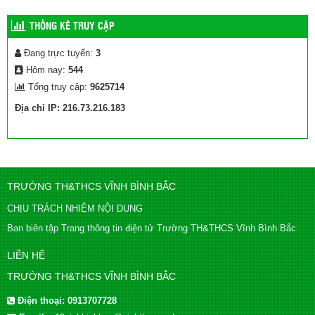
THỐNG KÊ TRUY CẬP
Đang trực tuyến:
3
Hôm nay:
544
Tổng truy cập:
9625714
Địa chỉ IP: 216.73.216.183
TRƯỜNG TH&THCS VĨNH BÌNH BẮC
CHỊU TRÁCH NHIỆM NỘI DUNG
Ban biên tập Trang thông tin điện tử Trường TH&THCS Vĩnh Bình Bắc
LIÊN HỆ
TRƯỜNG TH&THCS VĨNH BÌNH BẮC
Điện thoại:
0913707728