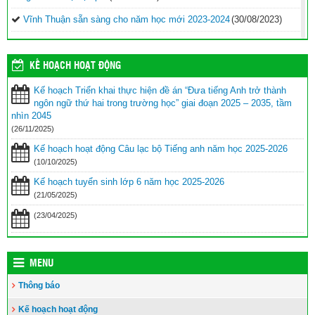
Vĩnh Thuận sẵn sàng cho năm học mới 2023-2024
(30/08/2023)
Tổng kết năm học 2022-2023 và triển khai phương hướng, nhiệm
vụ trọng tâm năm học 2023-2024
(30/08/2023)
KẾ HOẠCH HOẠT ĐỘNG
Trao 20 suất quà cho học sinh có hoàn cảnh khó khăn trước thềm
Kế hoạch Triển khai thực hiện đề án “Đưa tiếng Anh trở thành
năm học mới
(25/08/2023)
ngôn ngữ thứ hai trong trường học” giai đoạn 2025 – 2035, tầm
Toà án nhân dân tỉnh Kiên Giang tặng Quỹ khuyến học huyện Vĩnh
nhìn 2045
Thuận trước thềm năm học 2023-2024
(15/08/2023)
(26/11/2025)
Kế hoạch hoạt động Câu lạc bộ Tiếng anh năm học 2025-2026
Đẩy nhanh tiến độ thi công “Công trình xây nhà khuyến học năm
2023” tặng học sinh nghèo vượt khó học giỏi hiện chưa có nhà
(10/10/2025)
ở
(10/08/2023)
Kế hoạch tuyển sinh lớp 6 năm học 2025-2026
(21/05/2025)
(23/04/2025)
MENU
Thông báo
Kế hoạch hoạt động