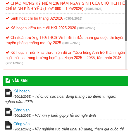
CHÀO MỪNG KỶ NIỆM 136 NĂM NGÀY SINH CỦA CHỦ TỊCH HỒ
CHÍ MINH KÍNH YÊU (19/5/1890 – 19/5/2026)
(19/05/2026)
Sinh hoạt chi bộ tháng 02/2026
(03/02/2026)
Kế hoạch kiểm tra cuối HKI 2025-2026
(18/12/2025)
Chi đoàn trường TH&THCS Vĩnh Bình Bắc tham gia cuộc thi tuyên
truyền phòng chống ma túy 2025
(08/12/2025)
Kế hoạch Triển khai thực hiện đề án “Đưa tiếng Anh trở thành ngôn
ngữ thứ hai trong trường học” giai đoạn 2025 – 2035, tầm nhìn 2045
(26/11/2025)
KẾ HOẠCH Tổ chức cuộc thi Ứng dụng công nghệ AI vào giảng
dạy chào mừng Kỷ niệm 43 năm ngày nhà giáo Việt Nam (20/11/1982
VĂN BẢN
– 20/11/2025) năm học 2025-2026
(28/10/2025)
Kế hoạch
kế hoạch Thi đua chuyên đề ” Đẩy nhanh chuyển đổi số và UDCN
-
Tổ chức các hoạt động tháng cao điểm vì người
(20/11/2025)
AI trên nền tảng ROBOKI
(20/10/2025)
nghèo năm 2025
Kế hoạch hoạt động CLB TDTD 2025-2026
(11/10/2025)
Công văn
-
V/v xin ý kiến góp ý hồ sơ nghị định
(20/11/2025)
Công văn
-
V/v nghiêm túc triển khai sử dụng, tham gia cuộc thi
(20/11/2025)