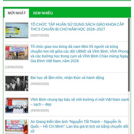
31/2022/NQ-HĐND
(16/08/2022)
MỚI NHẤT
XEM NHIỀU
TỔ CHỨC TẬP HUẤN SỬ DỤNG SÁCH GIÁO KHOA CẤP
THCS CHUẨN BỊ CHO NĂM HỌC 2026–2027
(02/07/2026)
Tổ chức giao lưu bóng đá nam Mini 05 người và bóng
chuyền hơi nữ giữa các đội UBND xã Vĩnh Bình, Vĩnh Phong
và các trường học trong cụm xã Vĩnh Bình Chào mừng Ngày
Gia Đình Việt Nam, năm 2026
(16/06/2026)
Bài học về tầm nhìn, nhận thức và hành động
(09/06/2026)
Vĩnh Bình chung tay bảo vệ môi trường vì một Việt Nam xanh
– sạch – đẹp
(09/06/2026)
An Giang triển lãm ảnh “Nguyễn Tất Thành – Nguyễn Ái
Quốc – Hồ Chí Minh”: Lan tỏa giá trị lịch sử bằng chuyển đổi
số