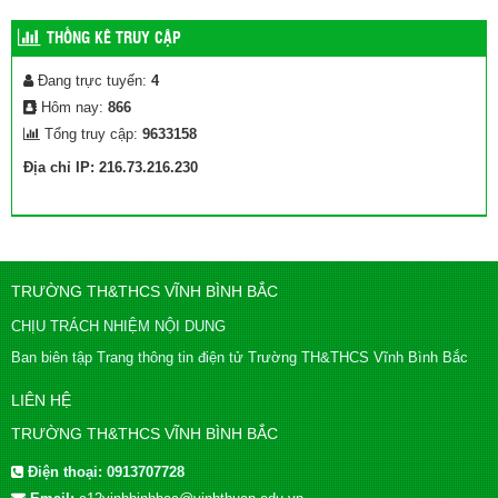
THỐNG KÊ TRUY CẬP
Đang trực tuyến:
4
Hôm nay:
866
Tổng truy cập:
9633158
Địa chỉ IP: 216.73.216.230
TRƯỜNG TH&THCS VĨNH BÌNH BẮC
CHỊU TRÁCH NHIỆM NỘI DUNG
Ban biên tập Trang thông tin điện tử Trường TH&THCS Vĩnh Bình Bắc
LIÊN HỆ
TRƯỜNG TH&THCS VĨNH BÌNH BẮC
Điện thoại:
0913707728