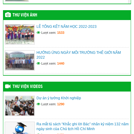
(09/06/2026)
Vĩnh Bình nâng cao năng lực quản trị, điều hành của đội ngũ
THƯ VIỆN ẢNH
cán bộ cơ sở
(09/06/2026)
LỄ TỔNG KẾT NĂM HỌC 2022-2023
Lượt xem:
1533
XÃ VĨNH BÌNH TỔ CHỨC TRIỂN LÃM ẢNH KỶ NIỆM 115
NĂM NGÀY BÁC HỒ RA ĐI TÌM ĐƯỜNG CỨU NƯỚC
(09/06/2026)
HƯỞNG ỨNG NGÀY MÔI TRƯỜNG THẾ GIỚI NĂM
2022
An Giang: Cán bộ, người dân học tập, noi theo gương Bác
từ “Không gian văn hóa Hồ Chí Minh”
Lượt xem:
1440
(09/06/2026)
THƯ VIỆN VIDEOS
Dự án ý tưởng Khởi nghiệp
Lượt xem:
1290
Ra mắt tủ sách “Khắc ghi lời Bác” nhân kỷ niệm 132 năm
ngày sinh của Chủ tịch Hồ Chí Minh