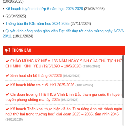
(10/10/2025)
Kế hoạch tuyển sinh lớp 6 năm học 2025-2026
(21/05/2025)
(23/04/2025)
Thông báo thi IOE năm học 2024-2025
(27/11/2024)
Quyết định công nhận giáo viên Đạt tiết dạy tốt cháo mừng ngày NGVN
20/11
(18/11/2024)
THÔNG BÁO
CHÀO MỪNG KỶ NIỆM 136 NĂM NGÀY SINH CỦA CHỦ TỊCH HỒ
CHÍ MINH KÍNH YÊU (19/5/1890 – 19/5/2026)
(19/05/2026)
Sinh hoạt chi bộ tháng 02/2026
(03/02/2026)
Kế hoạch kiểm tra cuối HKI 2025-2026
(18/12/2025)
Chi đoàn trường TH&THCS Vĩnh Bình Bắc tham gia cuộc thi tuyên
truyền phòng chống ma túy 2025
(08/12/2025)
Kế hoạch Triển khai thực hiện đề án “Đưa tiếng Anh trở thành ngôn
ngữ thứ hai trong trường học” giai đoạn 2025 – 2035, tầm nhìn 2045
(26/11/2025)