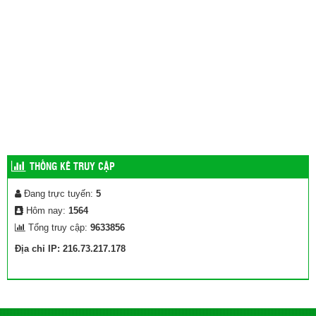
THỐNG KÊ TRUY CẬP
Đang trực tuyến:
5
Hôm nay:
1564
Tổng truy cập:
9633856
Địa chỉ IP: 216.73.217.178