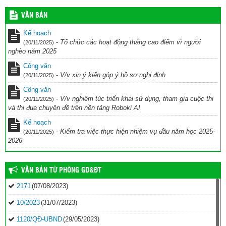
KẾ HOẠCH Tổ chức cuộc thi Ứng dụng công nghệ AI vào giảng
dạy chào mừng Kỷ niệm 43 năm ngày nhà giáo Việt Nam (20/11/1982
VĂN BẢN
– 20/11/2025) năm học 2025-2026
(28/10/2025)
Kế hoạch
kế hoạch Thi đua chuyên đề ” Đẩy nhanh chuyển đổi số và UDCN
-
Tổ chức các hoạt động tháng cao điểm vì người
(20/11/2025)
AI trên nền tảng ROBOKI
(20/10/2025)
nghèo năm 2025
Kế hoạch hoạt động CLB TDTD 2025-2026
(11/10/2025)
Công văn
-
V/v xin ý kiến góp ý hồ sơ nghị định
(20/11/2025)
Công văn
-
V/v nghiêm túc triển khai sử dụng, tham gia cuộc thi
(20/11/2025)
và thi đua chuyên đề trên nền tảng Roboki AI
Kế hoạch
-
Kiểm tra việc thực hiện nhiệm vụ đầu năm học 2025-
(20/11/2025)
2026
VĂN BẢN TỪ PHÒNG GD&ĐT
2171
(07/08/2023)
10/2023
(31/07/2023)
1120/QĐ-UBND
(29/05/2023)