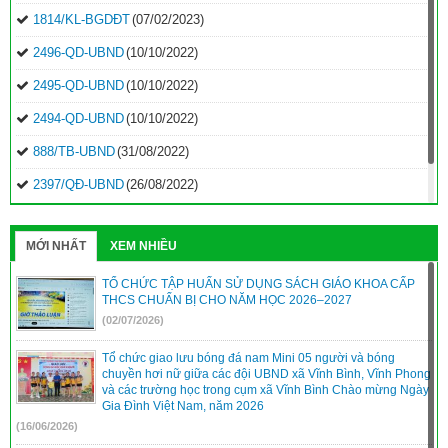
1814/KL-BGDĐT
(07/02/2023)
2496-QD-UBND
(10/10/2022)
2495-QD-UBND
(10/10/2022)
2494-QD-UBND
(10/10/2022)
888/TB-UBND
(31/08/2022)
2397/QĐ-UBND
(26/08/2022)
31/2022/NQ-HĐND
(16/08/2022)
MỚI NHẤT
XEM NHIỀU
TỔ CHỨC TẬP HUẤN SỬ DỤNG SÁCH GIÁO KHOA CẤP
THCS CHUẨN BỊ CHO NĂM HỌC 2026–2027
(02/07/2026)
Tổ chức giao lưu bóng đá nam Mini 05 người và bóng
chuyền hơi nữ giữa các đội UBND xã Vĩnh Bình, Vĩnh Phong
và các trường học trong cụm xã Vĩnh Bình Chào mừng Ngày
Gia Đình Việt Nam, năm 2026
(16/06/2026)