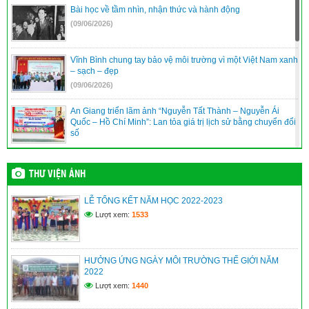
Bài học về tầm nhìn, nhận thức và hành động
(09/06/2026)
Vĩnh Bình chung tay bảo vệ môi trường vì một Việt Nam xanh
– sạch – đẹp
(09/06/2026)
An Giang triển lãm ảnh “Nguyễn Tất Thành – Nguyễn Ái
Quốc – Hồ Chí Minh”: Lan tỏa giá trị lịch sử bằng chuyển đổi
số
(09/06/2026)
Vĩnh Bình nâng cao năng lực quản trị, điều hành của đội ngũ
THƯ VIỆN ẢNH
cán bộ cơ sở
(09/06/2026)
LỄ TỔNG KẾT NĂM HỌC 2022-2023
Lượt xem:
1533
XÃ VĨNH BÌNH TỔ CHỨC TRIỂN LÃM ẢNH KỶ NIỆM 115
NĂM NGÀY BÁC HỒ RA ĐI TÌM ĐƯỜNG CỨU NƯỚC
(09/06/2026)
HƯỞNG ỨNG NGÀY MÔI TRƯỜNG THẾ GIỚI NĂM
2022
An Giang: Cán bộ, người dân học tập, noi theo gương Bác
từ “Không gian văn hóa Hồ Chí Minh”
Lượt xem:
1440
(09/06/2026)