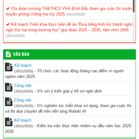
Chi đoàn trường TH&THCS Vĩnh Bình Bắc tham gia cuộc thi tuyên
truyền phòng chống ma túy 2025
(08/12/2025)
Kế hoạch Triển khai thực hiện đề án “Đưa tiếng Anh trở thành ngôn
ngữ thứ hai trong trường học” giai đoạn 2025 – 2035, tầm nhìn 2045
(26/11/2025)
KẾ HOẠCH Tổ chức cuộc thi Ứng dụng công nghệ AI vào giảng
dạy chào mừng Kỷ niệm 43 năm ngày nhà giáo Việt Nam (20/11/1982
VĂN BẢN
– 20/11/2025) năm học 2025-2026
(28/10/2025)
Kế hoạch
kế hoạch Thi đua chuyên đề ” Đẩy nhanh chuyển đổi số và UDCN
-
Tổ chức các hoạt động tháng cao điểm vì người
(20/11/2025)
AI trên nền tảng ROBOKI
(20/10/2025)
nghèo năm 2025
Kế hoạch hoạt động CLB TDTD 2025-2026
(11/10/2025)
Công văn
-
V/v xin ý kiến góp ý hồ sơ nghị định
(20/11/2025)
Công văn
-
V/v nghiêm túc triển khai sử dụng, tham gia cuộc thi
(20/11/2025)
và thi đua chuyên đề trên nền tảng Roboki AI
Kế hoạch
-
Kiểm tra việc thực hiện nhiệm vụ đầu năm học 2025-
(20/11/2025)
2026