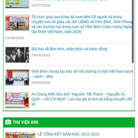
(02/07/2026)
Tổ chức giao lưu bóng đá nam Mini 05 người và bóng
chuyền hơi nữ giữa các đội UBND xã Vĩnh Bình, Vĩnh Phong
và các trường học trong cụm xã Vĩnh Bình Chào mừng Ngày
Gia Đình Việt Nam, năm 2026
(16/06/2026)
Bài học về tầm nhìn, nhận thức và hành động
(09/06/2026)
Vĩnh Bình chung tay bảo vệ môi trường vì một Việt Nam xanh
– sạch – đẹp
(09/06/2026)
An Giang triển lãm ảnh “Nguyễn Tất Thành – Nguyễn Ái
Quốc – Hồ Chí Minh”: Lan tỏa giá trị lịch sử bằng chuyển đổi
số
(09/06/2026)
Vĩnh Bình nâng cao năng lực quản trị, điều hành của đội ngũ
THƯ VIỆN ẢNH
cán bộ cơ sở
(09/06/2026)
LỄ TỔNG KẾT NĂM HỌC 2022-2023