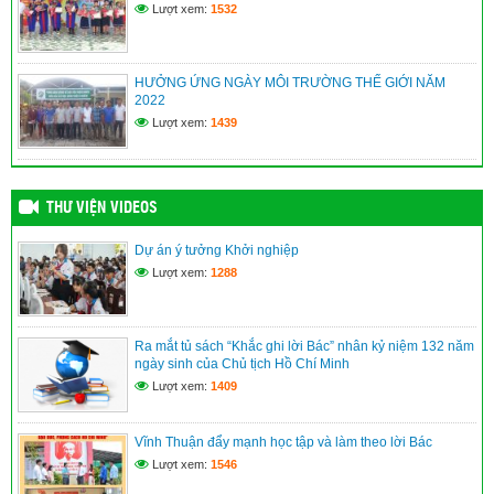
Lượt xem:
1532
XÃ VĨNH BÌNH TỔ CHỨC TRIỂN LÃM ẢNH KỶ NIỆM 115
NĂM NGÀY BÁC HỒ RA ĐI TÌM ĐƯỜNG CỨU NƯỚC
(09/06/2026)
HƯỞNG ỨNG NGÀY MÔI TRƯỜNG THẾ GIỚI NĂM
2022
An Giang: Cán bộ, người dân học tập, noi theo gương Bác
từ “Không gian văn hóa Hồ Chí Minh”
Lượt xem:
1439
(09/06/2026)
THƯ VIỆN VIDEOS
Dự án ý tưởng Khởi nghiệp
Lượt xem:
1288
Ra mắt tủ sách “Khắc ghi lời Bác” nhân kỷ niệm 132 năm
ngày sinh của Chủ tịch Hồ Chí Minh
Lượt xem:
1409
Vĩnh Thuận đẩy mạnh học tập và làm theo lời Bác
Lượt xem:
1546