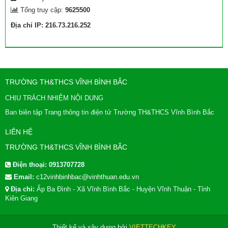
Tổng truy cập:
9625500
Địa chỉ IP: 216.73.216.252
TRƯỜNG TH&THCS VĨNH BÌNH BẮC
CHỊU TRÁCH NHIỆM NỘI DUNG
Ban biên tập Trang thông tin điện tử Trường TH&THCS Vĩnh Bình Bắc
LIÊN HỆ
TRƯỜNG TH&THCS VĨNH BÌNH BẮC
Điện thoại:
0913707728
Email:
c12vinhbinhbac@vinhthuan.edu.vn
Địa chỉ:
Ấp Ba Đình - Xã Vĩnh Bình Bắc - Huyện Vĩnh Thuận - Tỉnh
Kiên Giang
Thiết kế và xây dựng bởi
VIETTECHKEY