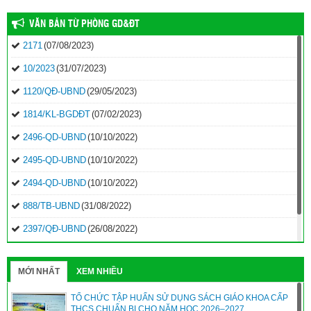
VĂN BẢN TỪ PHÒNG GD&ĐT
2171
(07/08/2023)
10/2023
(31/07/2023)
1120/QĐ-UBND
(29/05/2023)
1814/KL-BGDĐT
(07/02/2023)
2496-QD-UBND
(10/10/2022)
2495-QD-UBND
(10/10/2022)
2494-QD-UBND
(10/10/2022)
888/TB-UBND
(31/08/2022)
2397/QĐ-UBND
(26/08/2022)
31/2022/NQ-HĐND
(16/08/2022)
MỚI NHẤT
XEM NHIỀU
TỔ CHỨC TẬP HUẤN SỬ DỤNG SÁCH GIÁO KHOA CẤP
THCS CHUẨN BỊ CHO NĂM HỌC 2026–2027