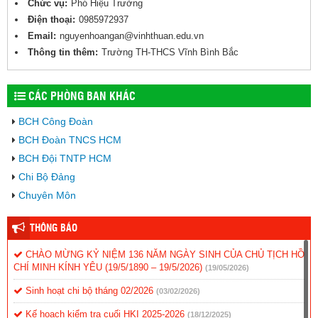
Chức vụ:
Phó Hiệu Trưởng
Điện thoại:
0985972937
Email:
nguyenhoangan@vinhthuan.edu.vn
Thông tin thêm:
Trường TH-THCS Vĩnh Bình Bắc
CÁC PHÒNG BAN KHÁC
BCH Công Đoàn
BCH Đoàn TNCS HCM
BCH Đội TNTP HCM
Chi Bộ Đảng
Chuyên Môn
THÔNG BÁO
CHÀO MỪNG KỶ NIỆM 136 NĂM NGÀY SINH CỦA CHỦ TỊCH HỒ
CHÍ MINH KÍNH YÊU (19/5/1890 – 19/5/2026)
(19/05/2026)
Sinh hoạt chi bộ tháng 02/2026
(03/02/2026)
Kế hoạch kiểm tra cuối HKI 2025-2026
(18/12/2025)