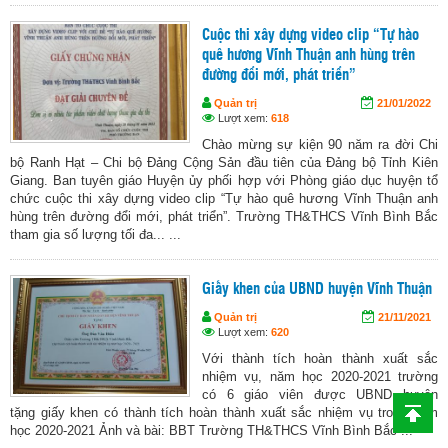
Cuộc thi xây dựng video clip “Tự hào
quê hương Vĩnh Thuận anh hùng trên
đường đổi mới, phát triển”
Quản trị
21/01/2022
Lượt xem:
618
Chào mừng sự kiện 90 năm ra đời Chi
bộ Ranh Hạt – Chi bộ Đảng Cộng Sản đầu tiên của Đảng bộ Tỉnh Kiên
Giang. Ban tuyên giáo Huyện ủy phối hợp với Phòng giáo dục huyện tổ
chức cuộc thi xây dựng video clip “Tự hào quê hương Vĩnh Thuận anh
hùng trên đường đổi mới, phát triển”. Trường TH&THCS Vĩnh Bình Bắc
tham gia số lượng tối đa... ...
Giấy khen của UBND huyện Vĩnh Thuận
Quản trị
21/11/2021
Lượt xem:
620
Với thành tích hoàn thành xuất sắc
nhiệm vụ, năm học 2020-2021 trường
có 6 giáo viên được UBND huyện
tặng giấy khen có thành tích hoàn thành xuất sắc nhiệm vụ trong năm
học 2020-2021 Ảnh và bài: BBT Trường TH&THCS Vĩnh Bình Bắc ...