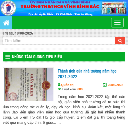
Toggle
naviga
Thứ hai, 10/08/2026
NHỮNG TẤM GƯƠNG TIÊU BIỂU
Thành tích của nhà trường năm học
2021-2022
Quản trị
25/05/2022
Lượt xem:
680
Trong năm học 2021-2022 tập thể cán
bộ, giáo viên nhà trường đã ra sức thi
đua trong công tác quản lý, dạy và học. Nhờ sự đoàn kết, một lòng từ
lãnh đạo đến giáo viên năm học qua trường đã gặt hái nhiều thành
công. Có 5 em HS đạt HS giỏi cấp huyện, 2 em đạt giải thi toáng tiếng
việt qua mạng cấp tỉnh, 6 giáo... ...