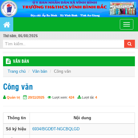
Toggle
naviga
Thứ năm, 06/08/2026
VĂN BẢN
Trang chủ
Văn bản
Công văn
Công văn
Quản trị
20/11/2025
Lượt xem:
424
Lượt tải:
4
Thông tin
Nội dung
Số ký hiệu
6934/BGDĐT-NGCBQLGD