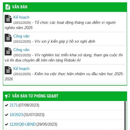
dạy chào mừng Kỷ niệm 43 năm ngày nhà giáo Việt Nam (20/11/1982
VĂN BẢN
– 20/11/2025) năm học 2025-2026
(28/10/2025)
Kế hoạch
kế hoạch Thi đua chuyên đề ” Đẩy nhanh chuyển đổi số và UDCN
-
Tổ chức các hoạt động tháng cao điểm vì người
(20/11/2025)
AI trên nền tảng ROBOKI
(20/10/2025)
nghèo năm 2025
Kế hoạch hoạt động CLB TDTD 2025-2026
(11/10/2025)
Công văn
-
V/v xin ý kiến góp ý hồ sơ nghị định
(20/11/2025)
Công văn
-
V/v nghiêm túc triển khai sử dụng, tham gia cuộc thi
(20/11/2025)
và thi đua chuyên đề trên nền tảng Roboki AI
Kế hoạch
-
Kiểm tra việc thực hiện nhiệm vụ đầu năm học 2025-
(20/11/2025)
2026
VĂN BẢN TỪ PHÒNG GD&ĐT
2171
(07/08/2023)
10/2023
(31/07/2023)
1120/QĐ-UBND
(29/05/2023)