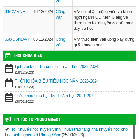
văn
33/CV-VNF
18/12/2024
Công
V/v ghi nhận, động viên và khen
văn
ngợi ngành GD Kiên Giang về
thực hiện tốt chuyển đổi số trong
dạy và học
658/UBND-VP
03/12/2024
Công
V/v thực hiện vận động xây dựng
văn
quỹ khuyến học
THỜI KHÓA BIỂU
Lịch coi kiểm tra cuối kì I, năm học 2023-2024
(18/12/2023)
THỜI KHÓA BIỂU TIỂU HỌC NĂM 2023-2024
(19/10/2023)
Thời khóa biểu học kỳ II năm học 2021-2022
(30/01/2022)
TIN TỨC TỪ PHÒNG GD&ĐT
Hội Khuyến học huyện Vĩnh Thuận trao tặng nhà khuyến học cho
học sinh nghèo xã Phong Đông
(25/09/2023)