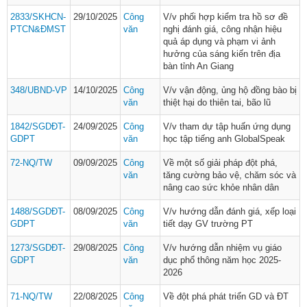
2833/SKHCN-
29/10/2025
Công
V/v phối hợp kiểm tra hồ sơ đề
PTCN&ĐMST
văn
nghị đánh giá, công nhận hiệu
quả áp dụng và phạm vi ảnh
hưởng của sáng kiến trên địa
bàn tỉnh An Giang
348/UBND-VP
14/10/2025
Công
V/v vận động, ủng hộ đồng bào bị
văn
thiệt hại do thiên tai, bão lũ
1842/SGDĐT-
24/09/2025
Công
V/v tham dự tập huấn ứng dụng
GDPT
văn
học tập tiếng anh GlobalSpeak
72-NQ/TW
09/09/2025
Công
Về một số giải pháp đột phá,
văn
tăng cường bảo vệ, chăm sóc và
nâng cao sức khỏe nhân dân
1488/SGDĐT-
08/09/2025
Công
V/v hướng dẫn đánh giá, xếp loại
GDPT
văn
tiết dạy GV trường PT
1273/SGDĐT-
29/08/2025
Công
V/v hướng dẫn nhiệm vụ giáo
GDPT
văn
dục phổ thông năm học 2025-
2026
71-NQ/TW
22/08/2025
Công
Về đột phá phát triển GD và ĐT