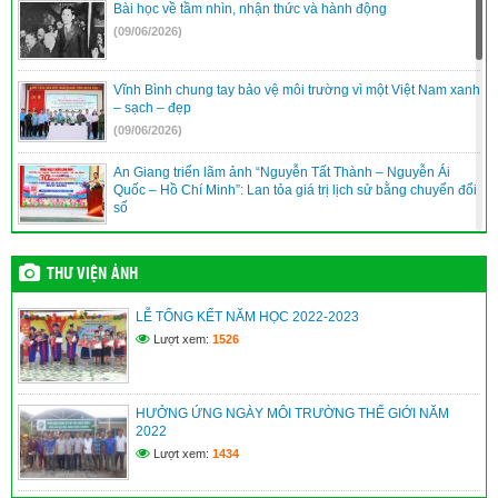
Bài học về tầm nhìn, nhận thức và hành động
(09/06/2026)
Vĩnh Bình chung tay bảo vệ môi trường vì một Việt Nam xanh
– sạch – đẹp
(09/06/2026)
An Giang triển lãm ảnh “Nguyễn Tất Thành – Nguyễn Ái
Quốc – Hồ Chí Minh”: Lan tỏa giá trị lịch sử bằng chuyển đổi
số
(09/06/2026)
Vĩnh Bình nâng cao năng lực quản trị, điều hành của đội ngũ
THƯ VIỆN ẢNH
cán bộ cơ sở
(09/06/2026)
LỄ TỔNG KẾT NĂM HỌC 2022-2023
Lượt xem:
1526
XÃ VĨNH BÌNH TỔ CHỨC TRIỂN LÃM ẢNH KỶ NIỆM 115
NĂM NGÀY BÁC HỒ RA ĐI TÌM ĐƯỜNG CỨU NƯỚC
(09/06/2026)
HƯỞNG ỨNG NGÀY MÔI TRƯỜNG THẾ GIỚI NĂM
2022
An Giang: Cán bộ, người dân học tập, noi theo gương Bác
từ “Không gian văn hóa Hồ Chí Minh”
Lượt xem:
1434
(09/06/2026)