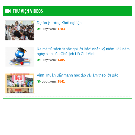
THƯ VIỆN VIDEOS
Dự án ý tưởng Khởi nghiệp
Lượt xem:
1283
Ra mắt tủ sách “Khắc ghi lời Bác” nhân kỷ niệm 132 năm
ngày sinh của Chủ tịch Hồ Chí Minh
Lượt xem:
1405
Vĩnh Thuận đẩy mạnh học tập và làm theo lời Bác
Lượt xem:
1541