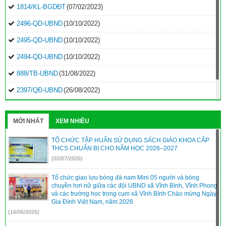
1814/KL-BGDĐT
(07/02/2023)
2496-QD-UBND
(10/10/2022)
2495-QD-UBND
(10/10/2022)
2494-QD-UBND
(10/10/2022)
888/TB-UBND
(31/08/2022)
2397/QĐ-UBND
(26/08/2022)
31/2022/NQ-HĐND
(16/08/2022)
MỚI NHẤT
XEM NHIỀU
TỔ CHỨC TẬP HUẤN SỬ DỤNG SÁCH GIÁO KHOA CẤP
THCS CHUẨN BỊ CHO NĂM HỌC 2026–2027
(02/07/2026)
Tổ chức giao lưu bóng đá nam Mini 05 người và bóng
chuyền hơi nữ giữa các đội UBND xã Vĩnh Bình, Vĩnh Phong
và các trường học trong cụm xã Vĩnh Bình Chào mừng Ngày
Gia Đình Việt Nam, năm 2026
(16/06/2026)