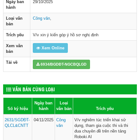
Ngày ban
29/10/2025
hành
Loại văn
Công văn
,
bản
Trích yếu
V/v xin ý kiến góp ý hồ sơ nghị định
Xem văn
Xem Online
bản
Tải về
6934/BGDĐT-NGCBQLGD
VĂN BẢN CÙNG LOẠI
Ngày ban
Loại
Số ký hiệu
hành
văn bản
Trích yếu
2631/SGDĐT-
04/11/2025
Công
V/v nghiêm túc triển khai sử
QLCL&CNTT
văn
dụng, tham gia cuộc thi và thi
đua chuyên đề trên nền tảng
Roboki AI