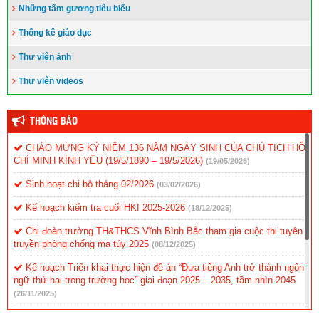
Những tấm gương tiêu biểu
Thống kê giáo dục
Thư viện ảnh
Thư viện videos
THÔNG BÁO
CHÀO MỪNG KỶ NIỆM 136 NĂM NGÀY SINH CỦA CHỦ TỊCH HỒ
CHÍ MINH KÍNH YÊU (19/5/1890 – 19/5/2026)
(19/05/2026)
Sinh hoạt chi bộ tháng 02/2026
(03/02/2026)
Kế hoạch kiểm tra cuối HKI 2025-2026
(18/12/2025)
Chi đoàn trường TH&THCS Vĩnh Bình Bắc tham gia cuộc thi tuyên
truyền phòng chống ma túy 2025
(08/12/2025)
Kế hoạch Triển khai thực hiện đề án “Đưa tiếng Anh trở thành ngôn
ngữ thứ hai trong trường học” giai đoạn 2025 – 2035, tầm nhìn 2045
(26/11/2025)
KẾ HOẠCH Tổ chức cuộc thi Ứng dụng công nghệ AI vào giảng