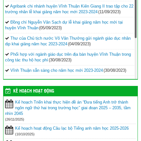
Agribank chi nhánh huyện Vĩnh Thuận Kiên Giang II trao tập cho 22
trường nhân lễ khai giảng năm học mới 2023-2024
(11/09/2023)
Đồng chí Nguyễn Văn Sạch dự lễ khai giảng năm học mới tại
huyện Vĩnh Thuận
(05/09/2023)
Thư của Chủ tịch nước Võ Văn Thưởng gửi ngành giáo dục nhân
dịp khai giảng năm học 2023-2024
(04/09/2023)
Phối hợp với ngành giáo dục trên địa bàn huyện Vĩnh Thuận trong
công tác thu hộ học phí
(30/08/2023)
Vĩnh Thuận sẵn sàng cho năm học mới 2023-2024
(30/08/2023)
Tổng kết năm học 2022-2023 và triển khai phương hướng, nhiệm
vụ trọng tâm năm học 2023-2024
(30/08/2023)
KẾ HOẠCH HOẠT ĐỘNG
Trao 20 suất quà cho học sinh có hoàn cảnh khó khăn trước thềm
Kế hoạch Triển khai thực hiện đề án “Đưa tiếng Anh trở thành
năm học mới
(25/08/2023)
ngôn ngữ thứ hai trong trường học” giai đoạn 2025 – 2035, tầm
Toà án nhân dân tỉnh Kiên Giang tặng Quỹ khuyến học huyện Vĩnh
nhìn 2045
Thuận trước thềm năm học 2023-2024
(15/08/2023)
(26/11/2025)
Kế hoạch hoạt động Câu lạc bộ Tiếng anh năm học 2025-2026
Đẩy nhanh tiến độ thi công “Công trình xây nhà khuyến học năm
2023” tặng học sinh nghèo vượt khó học giỏi hiện chưa có nhà
(10/10/2025)
ở
(10/08/2023)