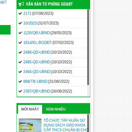
dit?
VĂN BẢN TỪ PHÒNG GD&ĐT
2171
(07/08/2023)
10/2023
(31/07/2023)
1120/QĐ-UBND
(29/05/2023)
1814/KL-BGDĐT
(07/02/2023)
2496-QD-UBND
(10/10/2022)
2495-QD-UBND
(10/10/2022)
2494-QD-UBND
(10/10/2022)
888/TB-UBND
(31/08/2022)
2397/QĐ-UBND
(26/08/2022)
31/2022/NQ-HĐND
(16/08/2022)
MỚI NHẤT
XEM NHIỀU
TỔ CHỨC TẬP HUẤN SỬ
DỤNG SÁCH GIÁO KHOA
CẤP THCS CHUẨN BỊ CHO