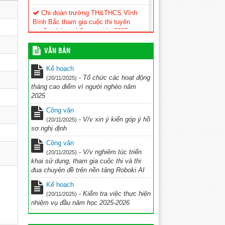
Chi đoàn trường TH&THCS Vĩnh
Bình Bắc tham gia cuộc thi tuyên
truyền phòng chống ma túy 2025
(08/12/2025)
VĂN BẢN
Kế hoạch Triển khai thực hiện đề án
“Đưa tiếng Anh trở thành ngôn ngữ thứ
Kế hoạch
hai trong trường học” giai đoạn 2025 –
-
Tổ chức các hoạt động
(20/11/2025)
2035, tầm nhìn 2045
(26/11/2025)
tháng cao điểm vì người nghèo năm
2025
KẾ HOẠCH Tổ chức cuộc thi Ứng
dụng công nghệ AI vào giảng dạy chào
Công văn
mừng Kỷ niệm 43 năm ngày nhà giáo
-
V/v xin ý kiến góp ý hồ
(20/11/2025)
Việt Nam (20/11/1982 – 20/11/2025)
sơ nghị định
năm học 2025-2026
(28/10/2025)
Công văn
-
V/v nghiêm túc triển
kế hoạch Thi đua chuyên đề ” Đẩy
(20/11/2025)
khai sử dụng, tham gia cuộc thi và thi
nhanh chuyển đổi số và UDCN AI trên
đua chuyên đề trên nền tảng Roboki AI
nền tảng ROBOKI
(20/10/2025)
Kế hoạch
Kế hoạch hoạt động CLB TDTD
-
Kiểm tra việc thực hiện
(20/11/2025)
2025-2026
(11/10/2025)
nhiệm vụ đầu năm học 2025-2026