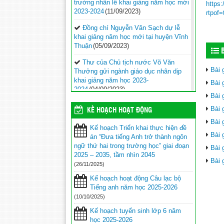
trường nhân lễ khai giảng năm học mới
https
2023-2024
(11/09/2023)
rtpof
Đồng chí Nguyễn Văn Sạch dự lễ
khai giảng năm học mới tại huyện Vĩnh
Thuận
(05/09/2023)
B
Thư của Chủ tịch nước Võ Văn
Bài 
Thưởng gửi ngành giáo dục nhân dịp
khai giảng năm học 2023-
Bài 
2024
(04/09/2023)
Bài 
Phối hợp với ngành giáo dục trên địa
Bài 
KẾ HOẠCH HOẠT ĐỘNG
bàn huyện Vĩnh Thuận trong công tác
Bài 
thu hộ học phí
(30/08/2023)
Kế hoạch Triển khai thực hiện đề
Bài 
án “Đưa tiếng Anh trở thành ngôn
Vĩnh Thuận sẵn sàng cho năm học
ngữ thứ hai trong trường học” giai đoạn
Bài 
mới 2023-2024
(30/08/2023)
2025 – 2035, tầm nhìn 2045
Bài 
(26/11/2025)
Tổng kết năm học 2022-2023 và triển
khai phương hướng, nhiệm vụ trọng
Kế hoạch hoạt động Câu lạc bộ
tâm năm học 2023-2024
(30/08/2023)
Tiếng anh năm học 2025-2026
(10/10/2025)
Trao 20 suất quà cho học sinh có
hoàn cảnh khó khăn trước thềm năm
Kế hoạch tuyển sinh lớp 6 năm
học mới
(25/08/2023)
học 2025-2026