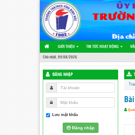
GIỚI THIỆU
TIN TỨC HOẠT ĐỘNG
VĂ
Chủ nhật, 09/08/2026
ĐĂNG NHẬP
Tra
Bài
Quản
Lưu mật khẩu
Đăng nhập