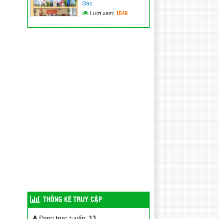
Bác
Lượt xem:
1548
THỐNG KÊ TRUY CẬP
Đang trực tuyến:
13