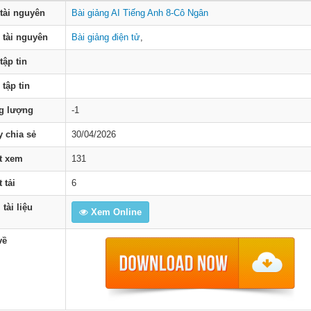
tài nguyên
Bài giảng AI Tiếng Anh 8-Cô Ngân
 tài nguyên
Bài giảng điện tử
,
tập tin
 tập tin
g lượng
-1
 chia sẻ
30/04/2026
t xem
131
 tải
6
tài liệu
Xem Online
về