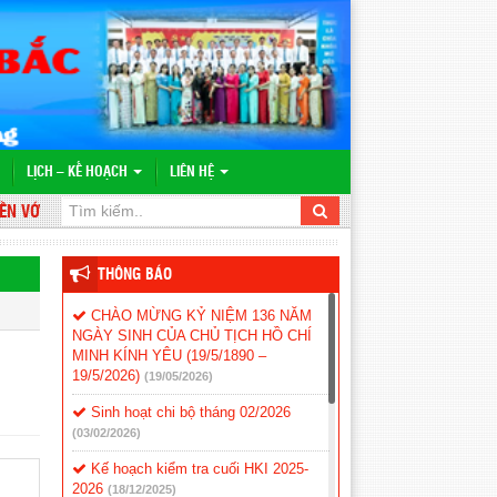
LỊCH – KẾ HOẠCH
LIÊN HỆ
ỚI WEBSITE TRƯỜNG TH&THCS VĨNH BÌNH BẮC
THÔNG BÁO
CHÀO MỪNG KỶ NIỆM 136 NĂM
NGÀY SINH CỦA CHỦ TỊCH HỒ CHÍ
MINH KÍNH YÊU (19/5/1890 –
19/5/2026)
(19/05/2026)
Sinh hoạt chi bộ tháng 02/2026
(03/02/2026)
Kế hoạch kiểm tra cuối HKI 2025-
2026
(18/12/2025)