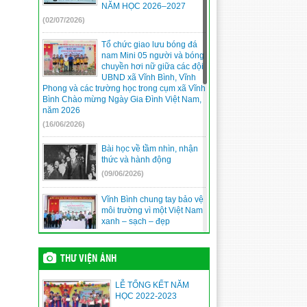
NĂM HỌC 2026–2027
(02/07/2026)
Tổ chức giao lưu bóng đá
nam Mini 05 người và bóng
chuyền hơi nữ giữa các đội
UBND xã Vĩnh Bình, Vĩnh
Phong và các trường học trong cụm xã Vĩnh
Bình Chào mừng Ngày Gia Đình Việt Nam,
năm 2026
(16/06/2026)
Bài học về tầm nhìn, nhận
thức và hành động
(09/06/2026)
Vĩnh Bình chung tay bảo vệ
môi trường vì một Việt Nam
xanh – sạch – đẹp
(09/06/2026)
THƯ VIỆN ẢNH
An Giang triển lãm ảnh
“Nguyễn Tất Thành –
Nguyễn Ái Quốc – Hồ Chí
LỄ TỔNG KẾT NĂM
Minh”: Lan tỏa giá trị lịch sử
HỌC 2022-2023
bằng chuyển đổi số