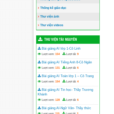
Thống kê giáo dục
Thư viện ảnh
Thư viện videos
THƯ VIỆN TÀI NGUYÊN
Bài giảng AI lớp 1-Cô Linh
Lượt xem:
154
Lượt tải:
9
Bài giảng AI Tiếng Anh 8-Cô Ngân
Lượt xem:
131
Lượt tải:
6
Bài giảng AI Toán lớp 1 – Cô Trang
Lượt xem:
154
Lượt tải:
4
Bài giảng AI Tin học- Thầy Trương
Khánh
Lượt xem:
128
Lượt tải:
6
Bài giảng AI-Ngữ Văn- Thầy thức
Lượt xem:
115
Lượt tải:
2