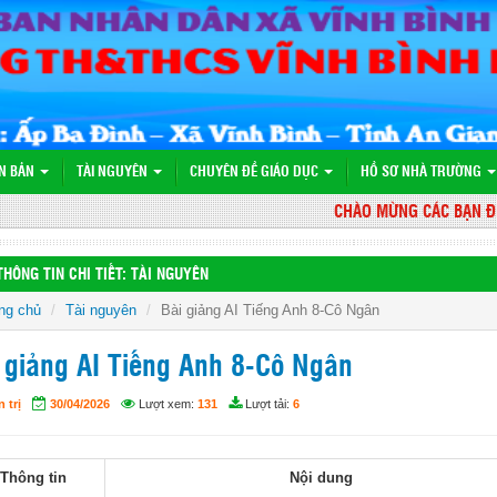
N BẢN
TÀI NGUYÊN
CHUYÊN ĐỀ GIÁO DỤC
HỒ SƠ NHÀ TRƯỜNG
CHÀO MỪNG CÁC BẠN ĐẾN V
THÔNG TIN CHI TIẾT: TÀI NGUYÊN
ng chủ
Tài nguyên
Bài giảng AI Tiếng Anh 8-Cô Ngân
 giảng AI Tiếng Anh 8-Cô Ngân
 trị
30/04/2026
Lượt xem:
131
Lượt tải:
6
Thông tin
Nội dung