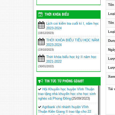
Tên 
Loại
THỜI KHÓA BIỂU
Tên 
Lịch coi kiểm tra cuối kì I, năm học
2023-2024
Loại
(18/12/2023)
THỜI KHÓA BIỂU TIỂU HỌC NĂM
Dun
2023-2024
Ngày
(19/10/2023)
Thời khóa biểu học kỳ II năm học
Lượ
2021-2022
(30/01/2022)
Lượt
Xem 
TIN TỨC TỪ PHÒNG GD&ĐT
Tải 
Hội Khuyến học huyện Vĩnh Thuận
trao tặng nhà khuyến học cho học sinh
nghèo xã Phong Đông
(25/09/2023)
Agribank chi nhánh huyện Vĩnh
Thuận Kiên Giang II trao tập cho 22