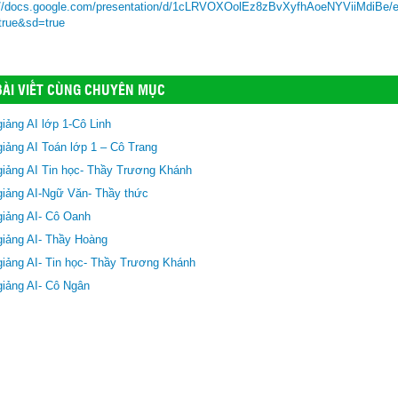
://docs.google.com/presentation/d/1cLRVOXOolEz8zBvXyfhAoeNYViiMdiBe/e
=true&sd=true
ÀI VIẾT CÙNG CHUYÊN MỤC
giảng AI lớp 1-Cô Linh
giảng AI Toán lớp 1 – Cô Trang
giảng AI Tin học- Thầy Trương Khánh
giảng AI-Ngữ Văn- Thầy thức
giảng AI- Cô Oanh
giảng AI- Thầy Hoàng
giảng AI- Tin học- Thầy Trương Khánh
giảng AI- Cô Ngân