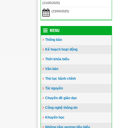
(21/05/2025)
Toà án nhân dân tỉnh Kiên Giang
tặng Quỹ khuyến học huyện Vĩnh
(23/04/2025)
Thuận trước thềm năm học 2023-
2024
(15/08/2023)
Đẩy nhanh tiến độ thi công “Công
MENU
trình xây nhà khuyến học năm 2023”
Thông báo
tặng học sinh nghèo vượt khó học giỏi
hiện chưa có nhà ở
(10/08/2023)
Kế hoạch hoạt động
Thời khóa biểu
Văn bản
Thủ tục hành chính
Tài nguyên
Chuyên đề giáo dục
Công nghệ thông tin
Khuyến học
Những tấm gương tiêu biểu