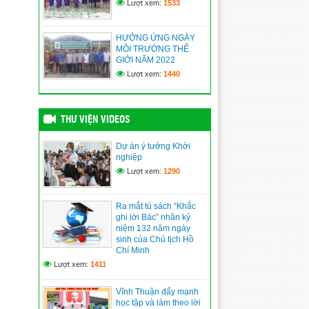
Lượt xem:
1533
(09/06/2026)
Vĩnh Bình nâng cao năng
HƯỞNG ỨNG NGÀY
lực quản trị, điều hành của
MÔI TRƯỜNG THẾ
đội ngũ cán bộ cơ sở
GIỚI NĂM 2022
(09/06/2026)
Lượt xem:
1440
XÃ VĨNH BÌNH TỔ CHỨC
TRIỂN LÃM ẢNH KỶ NIỆM
115 NĂM NGÀY BÁC HỒ
THƯ VIỆN VIDEOS
RA ĐI TÌM ĐƯỜNG CỨU
NƯỚC
Dự án ý tưởng Khởi
(09/06/2026)
nghiệp
Lượt xem:
1290
An Giang: Cán bộ, người
dân học tập, noi theo
gương Bác từ “Không gian
Ra mắt tủ sách “Khắc
văn hóa Hồ Chí Minh”
ghi lời Bác” nhân kỷ
(09/06/2026)
niệm 132 năm ngày
sinh của Chủ tịch Hồ
Chí Minh
Lượt xem:
1411
Vĩnh Thuận đẩy mạnh
học tập và làm theo lời