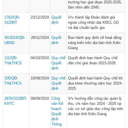
trường học giai đoạn 2025-2035,
tầm nhìn đến 2045.
1762/QĐ-
23/12/2024
Quyết
V/v thành lập Đoàn đánh giá
SGDĐT
định
ngoài công nhận đạt KĐCL GD
và đạt chuẩn quốc gia
35/2024/QĐ-
28/11/2024
Quyết
Ban hành quy định về hoạt động
UBND
định
sáng kiến trên địa bàn tỉnh Kiên
Giang
111/QĐ-
04/10/2024
Quy chế
Quyết định ban hành Quy chế
TH&THCS
Quyết
dân chủ giai đoạn 2023-2028
định
105/QĐ-
10/09/2024
Quy chế
Quyết định ban hành Quy chế thi
TH&THCS
Quyết
đua khen thưởng năm học 2024-
định
2025
2976/SGDĐT-
09/09/2024
Công
V/v hướng dẫn công tác quản lý
KHTC
văn
Kế
thu, chi năm học 2024 - 2025 tại
hoạch
các cơ sở giáo dục công lập trên
Quyết
địa bàn tỉnh Kiên Giang
định
Thông