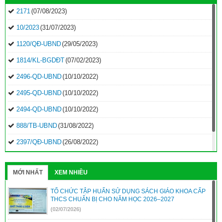
2171
(07/08/2023)
10/2023
(31/07/2023)
1120/QĐ-UBND
(29/05/2023)
1814/KL-BGDĐT
(07/02/2023)
2496-QD-UBND
(10/10/2022)
2495-QD-UBND
(10/10/2022)
2494-QD-UBND
(10/10/2022)
888/TB-UBND
(31/08/2022)
2397/QĐ-UBND
(26/08/2022)
31/2022/NQ-HĐND
(16/08/2022)
MỚI NHẤT
XEM NHIỀU
TỔ CHỨC TẬP HUẤN SỬ DỤNG SÁCH GIÁO KHOA CẤP
THCS CHUẨN BỊ CHO NĂM HỌC 2026–2027
(02/07/2026)