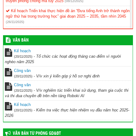
truyền phòng chống ma túy 2025
(08/12/2025)
Kế hoạch Triển khai thực hiện đề án “Đưa tiếng Anh trở thành ngôn
ngữ thứ hai trong trường học” giai đoạn 2025 – 2035, tầm nhìn 2045
(26/11/2025)
KẾ HOẠCH Tổ chức cuộc thi Ứng dụng công nghệ AI vào giảng
dạy chào mừng Kỷ niệm 43 năm ngày nhà giáo Việt Nam (20/11/1982
VĂN BẢN
– 20/11/2025) năm học 2025-2026
(28/10/2025)
Kế hoạch
kế hoạch Thi đua chuyên đề ” Đẩy nhanh chuyển đổi số và UDCN
-
Tổ chức các hoạt động tháng cao điểm vì người
(20/11/2025)
AI trên nền tảng ROBOKI
(20/10/2025)
nghèo năm 2025
Kế hoạch hoạt động CLB TDTD 2025-2026
(11/10/2025)
Công văn
-
V/v xin ý kiến góp ý hồ sơ nghị định
(20/11/2025)
Công văn
-
V/v nghiêm túc triển khai sử dụng, tham gia cuộc thi
(20/11/2025)
và thi đua chuyên đề trên nền tảng Roboki AI
Kế hoạch
-
Kiểm tra việc thực hiện nhiệm vụ đầu năm học 2025-
(20/11/2025)
2026
VĂN BẢN TỪ PHÒNG GD&ĐT