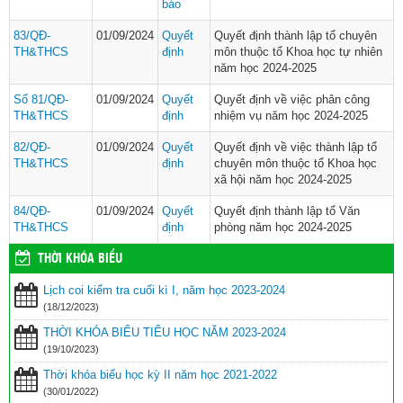
báo
83/QĐ-
01/09/2024
Quyết
Quyết định thành lập tổ chuyên
TH&THCS
định
môn thuộc tổ Khoa học tự nhiên
năm học 2024-2025
Số 81/QĐ-
01/09/2024
Quyết
Quyết định về việc phân công
TH&THCS
định
nhiệm vụ năm học 2024-2025
82/QĐ-
01/09/2024
Quyết
Quyết định về việc thành lập tổ
TH&THCS
định
chuyên môn thuộc tổ Khoa học
xã hội năm học 2024-2025
84/QĐ-
01/09/2024
Quyết
Quyết định thành lập tổ Văn
TH&THCS
định
phòng năm học 2024-2025
THỜI KHÓA BIỂU
Lịch coi kiểm tra cuối kì I, năm học 2023-2024
(18/12/2023)
THỜI KHÓA BIỂU TIỂU HỌC NĂM 2023-2024
(19/10/2023)
Thời khóa biểu học kỳ II năm học 2021-2022
(30/01/2022)