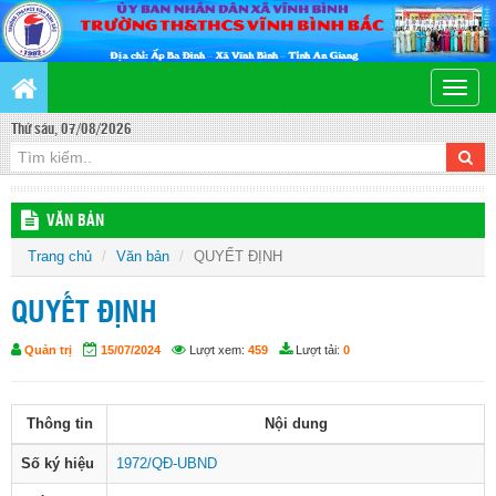
Toggle
naviga
Thứ sáu, 07/08/2026
VĂN BẢN
Trang chủ
Văn bản
QUYẾT ĐỊNH
QUYẾT ĐỊNH
Quản trị
15/07/2024
Lượt xem:
459
Lượt tải:
0
Thông tin
Nội dung
Số ký hiệu
1972/QĐ-UBND