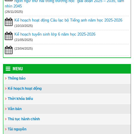
ngôn ngữ thứ hai trong trường học” giai đoạn 2025 – 2035, tầm
Toà án nhân dân tỉnh Kiên Giang tặng Quỹ khuyến học huyện Vĩnh
nhìn 2045
Thuận trước thềm năm học 2023-2024
(15/08/2023)
(26/11/2025)
Kế hoạch hoạt động Câu lạc bộ Tiếng anh năm học 2025-2026
Đẩy nhanh tiến độ thi công “Công trình xây nhà khuyến học năm
2023” tặng học sinh nghèo vượt khó học giỏi hiện chưa có nhà
(10/10/2025)
ở
(10/08/2023)
Kế hoạch tuyển sinh lớp 6 năm học 2025-2026
(21/05/2025)
(23/04/2025)
MENU
Thông báo
Kế hoạch hoạt động
Thời khóa biểu
Văn bản
Thủ tục hành chính
Tài nguyên