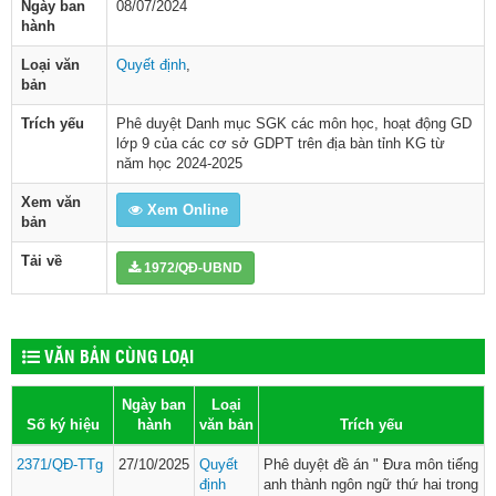
Ngày ban
08/07/2024
hành
Loại văn
Quyết định
,
bản
Trích yếu
Phê duyệt Danh mục SGK các môn học, hoạt động GD
lớp 9 của các cơ sở GDPT trên địa bàn tỉnh KG từ
năm học 2024-2025
Xem văn
Xem Online
bản
Tải về
1972/QĐ-UBND
VĂN BẢN CÙNG LOẠI
Ngày ban
Loại
Số ký hiệu
hành
văn bản
Trích yếu
2371/QĐ-TTg
27/10/2025
Quyết
Phê duyệt đề án " Đưa môn tiếng
định
anh thành ngôn ngữ thứ hai trong