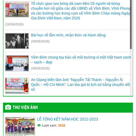
Tổ chức giao lưu bóng đá nam Mini 05 người và bóng
chuyền hơi nữ giữa các đội UBND xã Vĩnh Bình, Vĩnh Phong
và các trường học trong cụm xã Vĩnh Bình Chào mừng Ngày
Gia Đình Việt Nam, năm 2026
(16/06/2026)
Bài học về tầm nhìn, nhận thức và hành động
(09/06/2026)
Vĩnh Bình chung tay bảo vệ môi trường vì một Việt Nam xanh
– sạch – đẹp
(09/06/2026)
An Giang triển lãm ảnh “Nguyễn Tất Thành – Nguyễn Ái
Quốc – Hồ Chí Minh”: Lan tỏa giá trị lịch sử bằng chuyển đổi
số
(09/06/2026)
Vĩnh Bình nâng cao năng lực quản trị, điều hành của đội ngũ
THƯ VIỆN ẢNH
cán bộ cơ sở
(09/06/2026)
LỄ TỔNG KẾT NĂM HỌC 2022-2023
Lượt xem:
1532
XÃ VĨNH BÌNH TỔ CHỨC TRIỂN LÃM ẢNH KỶ NIỆM 115
NĂM NGÀY BÁC HỒ RA ĐI TÌM ĐƯỜNG CỨU NƯỚC