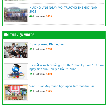
(09/06/2026)
HƯỞNG ỨNG NGÀY MÔI TRƯỜNG THẾ GIỚI NĂM
2022
An Giang: Cán bộ, người dân học tập, noi theo gương Bác
từ “Không gian văn hóa Hồ Chí Minh”
Lượt xem:
1439
(09/06/2026)
THƯ VIỆN VIDEOS
Dự án ý tưởng Khởi nghiệp
Lượt xem:
1288
Ra mắt tủ sách “Khắc ghi lời Bác” nhân kỷ niệm 132 năm
ngày sinh của Chủ tịch Hồ Chí Minh
Lượt xem:
1409
Vĩnh Thuận đẩy mạnh học tập và làm theo lời Bác
Lượt xem:
1545