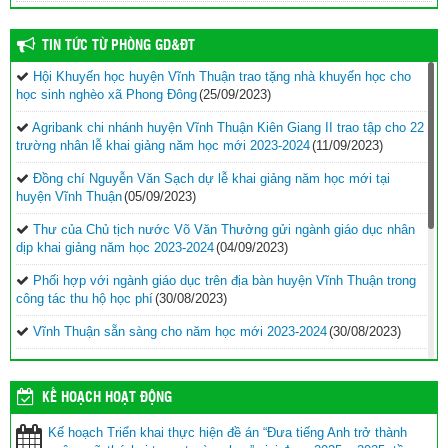
TIN TỨC TỪ PHÒNG GD&ĐT
Hội Khuyến học huyện Vĩnh Thuận trao tặng nhà khuyến học cho
học sinh nghèo xã Phong Đông
(25/09/2023)
Agribank chi nhánh huyện Vĩnh Thuận Kiên Giang II trao tập cho 22
trường nhân lễ khai giảng năm học mới 2023-2024
(11/09/2023)
Đồng chí Nguyễn Văn Sạch dự lễ khai giảng năm học mới tại
huyện Vĩnh Thuận
(05/09/2023)
Thư của Chủ tịch nước Võ Văn Thưởng gửi ngành giáo dục nhân
dịp khai giảng năm học 2023-2024
(04/09/2023)
Phối hợp với ngành giáo dục trên địa bàn huyện Vĩnh Thuận trong
công tác thu hộ học phí
(30/08/2023)
Vĩnh Thuận sẵn sàng cho năm học mới 2023-2024
(30/08/2023)
Tổng kết năm học 2022-2023 và triển khai phương hướng, nhiệm
vụ trọng tâm năm học 2023-2024
(30/08/2023)
KẾ HOẠCH HOẠT ĐỘNG
Trao 20 suất quà cho học sinh có hoàn cảnh khó khăn trước thềm
Kế hoạch Triển khai thực hiện đề án “Đưa tiếng Anh trở thành
năm học mới
(25/08/2023)